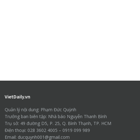
VietDaily.vn
Quản lý nội dung: Phạm Đức Quỳnh
Trưởng ban biên tập: Nhà báo Nguyễn Thanh Bình
Trụ sở: 49 đường D5, P. 25, Q. Bình Thạnh, TP. HCM
Điện thoại: 028 3602 4005 – 0919 099 989
Email: ducquynh001@gmail.com