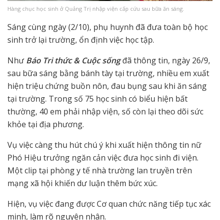
Hàng chục học sinh ở Quảng Trị nhập viện cấp cứu sau bữa ăn sáng.
Sáng cùng ngày (2/10), phụ huynh đã đưa toàn bộ học
sinh trở lại trường, ổn định việc học tập.
Như
Báo Tri thức & Cuộc sống
đã thông tin, ngày 26/9,
sau bữa sáng bằng bánh tày tại trường, nhiều em xuất
hiện triệu chứng buồn nôn, đau bụng sau khi ăn sáng
tại trường. Trong số 75 học sinh có biểu hiện bất
thường, 40 em phải nhập viện, số còn lại theo dõi sức
khỏe tại địa phương.
Vụ việc càng thu hút chú ý khi xuất hiện thông tin nữ
Phó Hiệu trưởng ngăn cản việc đưa học sinh đi viện.
Một clip tại phòng y tế nhà trường lan truyền trên
mạng xã hội khiến dư luận thêm bức xúc.
Hiện, vụ việc đang được Cơ quan chức năng tiếp tục xác
minh, làm rõ nguyên nhân.