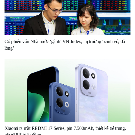
Cổ phiếu vốn Nhà nước ‘gánh’ VN-Index, thị trường ‘xanh vỏ, đỏ
lòng’
Xiaomi ra mắt REDMI 17 Series, pin 7.500mAh, thiết kế trẻ trung,
giá từ 5,5 triệu đồng