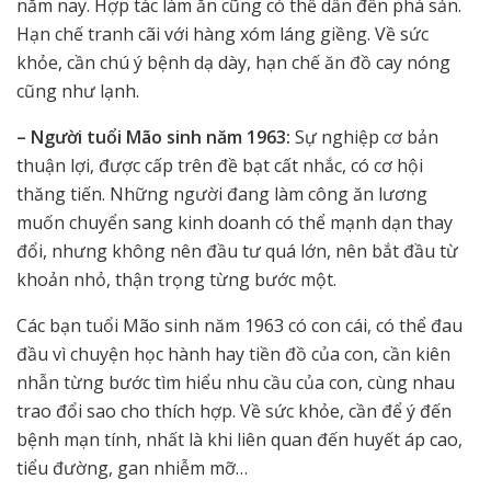
năm nay. Hợp tác làm ăn cũng có thể dẫn đến phá sản.
Hạn chế tranh cãi với hàng xóm láng giềng. Về sức
khỏe, cần chú ý bệnh dạ dày, hạn chế ăn đồ cay nóng
cũng như lạnh.
– Người tuổi Mão sinh năm 1963:
Sự nghiệp cơ bản
thuận lợi, được cấp trên đề bạt cất nhắc, có cơ hội
thăng tiến. Những người đang làm công ăn lương
muốn chuyển sang kinh doanh có thể mạnh dạn thay
đổi, nhưng không nên đầu tư quá lớn, nên bắt đầu từ
khoản nhỏ, thận trọng từng bước một.
Các bạn tuổi Mão sinh năm 1963 có con cái, có thể đau
đầu vì chuyện học hành hay tiền đồ của con, cần kiên
nhẫn từng bước tìm hiểu nhu cầu của con, cùng nhau
trao đổi sao cho thích hợp. Về sức khỏe, cần để ý đến
bệnh mạn tính, nhất là khi liên quan đến huyết áp cao,
tiểu đường, gan nhiễm mỡ…