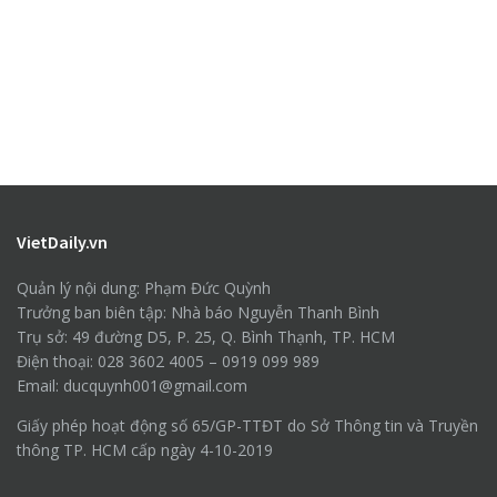
VietDaily.vn
Quản lý nội dung: Phạm Đức Quỳnh
Trưởng ban biên tập: Nhà báo Nguyễn Thanh Bình
Trụ sở: 49 đường D5, P. 25, Q. Bình Thạnh, TP. HCM
Điện thoại: 028 3602 4005 – 0919 099 989
Email: ducquynh001@gmail.com
Giấy phép hoạt động số 65/GP-TTĐT do Sở Thông tin và Truyền
thông TP. HCM cấp ngày 4-10-2019