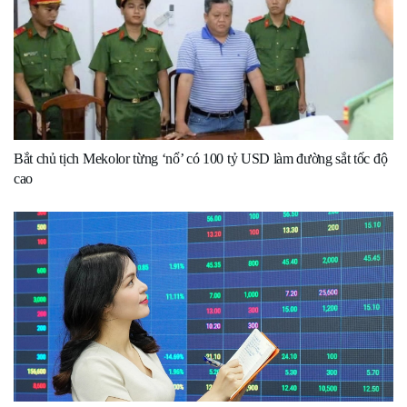
Bắt chủ tịch Mekolor từng ‘nổ’ có 100 tỷ USD làm đường sắt tốc độ
cao