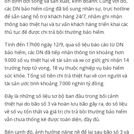
ổn định đời sống và sản xuất, kinh doanh. Cùng với đó,
các DN bảo hiểm cũng đã bổ sung nhân sự, trực hotline
để sẵn sàng hỗ trợ khách hàng 24/7, nhằm ghi nhận
thông báo thiệt hại và tư vấn khách hàng triển khai các
thủ tục để được chi trả bồi thường bảo hiểm.
Tính đến 17h00 ngày 12/9, qua số liệu báo cáo từ DN
bảo hiểm, các DN đã tiếp nhận thông tin khoảng hơn
9.000 số vụ thiệt hại về tài sản và xe cơ giới; ghi nhận 14
trường hợp tử vong, 18 vụ thuộc nghiệp vụ bảo hiểm
sức khỏe. Tổng số tiền chi trả thiệt hại về con người và
tài sản ước tính khoảng 7.000 nghìn tỷ đồng.
Đây là những số liệu sơ bộ ban đầu trong bối cảnh
thiệt hại do bão số 3 và hoàn lưu bão gây ra, do số liệu
về số vụ tổn thất và giá trị chi trả bồi thường bảo hiểm
vẫn chưa thống kê được toàn diện, đầy đủ.
Bên cạnh đó, ảnh hưởng nặng nề để lại sau bão số 3 và