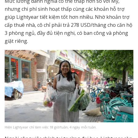
Mức lương danh nghĩa có thể thấp hơn so với Mỹ,
nhưng chi phí sinh hoạt thấp cùng các khoản hỗ trợ
giúp Lightyear tiết kiệm tốt hơn nhiều. Nhờ khoản trợ
cấp thuê nhà, cô chỉ phải trả 278 USD/tháng cho căn hộ
3 phòng ngủ, đầy đủ tiện nghi, có ban công và phòng
giặt riêng.
Hiện Lightyear chỉ làm việc 18 giờ/tuần, 4 ngày mỗi tuần.