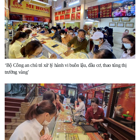
‘Bộ Công an chủ trì xử lý hành vi buôn lậu, đầu cơ, thao túng thị
trường vàng’