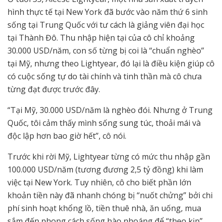
hình thực tế tại New York đã bước vào năm thứ 6 sinh
sống tại Trung Quốc với tư cách là giảng viên đại học
tại Thành Đô. Thu nhập hiện tại của cô chỉ khoảng
30.000 USD/năm, con số từng bị coi là “chuẩn nghèo”
tại Mỹ, nhưng theo Lightyear, đó lại là điều kiện giúp cô
có cuộc sống tự do tài chính và tinh thần mà cô chưa
từng đạt được trước đây.
“Tại Mỹ, 30.000 USD/năm là nghèo đói. Nhưng ở Trung
Quốc, tôi cảm thấy mình sống sung túc, thoải mái và
độc lập hơn bao giờ hết”, cô nói.
Trước khi rời Mỹ, Lightyear từng có mức thu nhập gần
100.000 USD/năm (tương đương 2,5 tỷ đồng) khi làm
việc tại New York. Tuy nhiên, cô cho biết phần lớn
khoản tiền này đã nhanh chóng bị “nuốt chửng” bởi chi
phí sinh hoạt khổng lồ, tiền thuê nhà, ăn uống, mua
sắm đến phong cách sống hào nhoáng để “theo kịp”