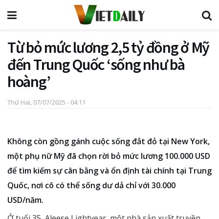
Từ bỏ mức lương 2,5 tỷ đồng ở Mỹ
đến Trung Quốc ‘sống như bà
hoàng’
Thứ Hai, 07/07/2025 - 04:11
Không còn gồng gánh cuộc sống đắt đỏ tại New York,
một phụ nữ Mỹ đã chọn rời bỏ mức lương 100.000 USD
để tìm kiếm sự cân bằng và ổn định tài chính tại Trung
Quốc, nơi cô có thể sống dư dả chỉ với 30.000
USD/năm.
Ở tuổi 35, Aleese Lightyear, một nhà sản xuất truyền