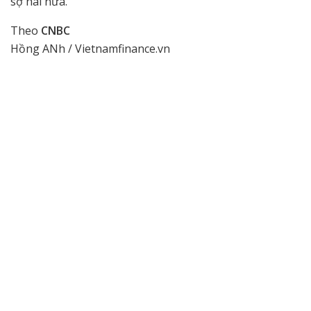
sợ hãi nữa.”
Theo
CNBC
Hồng ANh / Vietnamfinance.vn