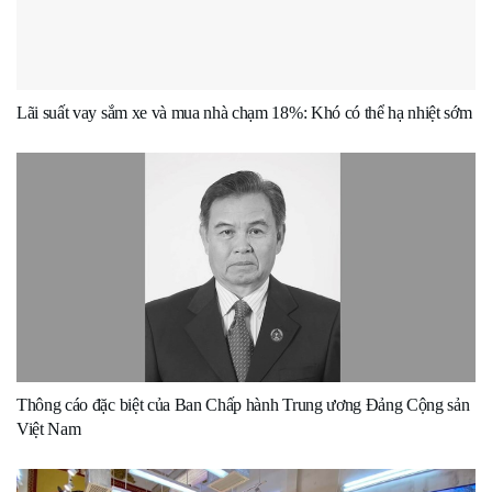
Lãi suất vay sắm xe và mua nhà chạm 18%: Khó có thể hạ nhiệt sớm
Thông cáo đặc biệt của Ban Chấp hành Trung ương Đảng Cộng sản
Việt Nam