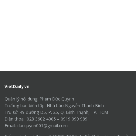
VietDaily.vn
Quản lý nội dung: Phạm Đức Quỳnh
Trưởng ban biên tập: Nhà báo Nguyễn Thanh Bình
Trụ sở: 49 đường D5, P. 25, Q. Bình Thạnh, TP. HCM
Điện thoại: 028 3602 4005 – 0919 099 989
Email: ducquynh001@gmail.com