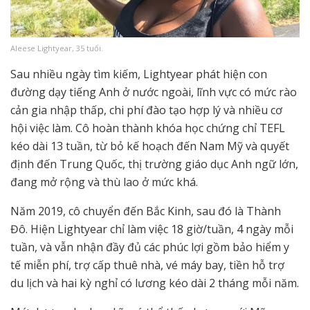
Aleese Lightyear, 35 tuổi.
Sau nhiều ngày tìm kiếm, Lightyear phát hiện con
đường dạy tiếng Anh ở nước ngoài, lĩnh vực có mức rào
cản gia nhập thấp, chi phí đào tạo hợp lý và nhiều cơ
hội việc làm. Cô hoàn thành khóa học chứng chỉ TEFL
kéo dài 13 tuần, từ bỏ kế hoạch đến Nam Mỹ và quyết
định đến Trung Quốc, thị trường giáo dục Anh ngữ lớn,
đang mở rộng và thù lao ở mức khá.
Năm 2019, cô chuyển đến Bắc Kinh, sau đó là Thành
Đô. Hiện Lightyear chỉ làm việc 18 giờ/tuần, 4 ngày mỗi
tuần, và vẫn nhận đầy đủ các phúc lợi gồm bảo hiểm y
tế miễn phí, trợ cấp thuê nhà, vé máy bay, tiền hỗ trợ
du lịch và hai kỳ nghỉ có lương kéo dài 2 tháng mỗi năm.