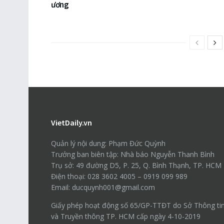
ương
VietDaily.vn
Quản lý nội dung: Phạm Đức Quỳnh
Trưởng ban biên tập: Nhà báo Nguyễn Thanh Bình
Trụ sở: 49 đường D5, P. 25, Q. Bình Thạnh, TP. HCM
Điện thoại: 028 3602 4005 – 0919 099 989
Email: ducquynh001@gmail.com
Giấy phép hoạt động số 65/GP-TTĐT do Sở Thông ti
và Truyền thông TP. HCM cấp ngày 4-10-2019