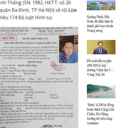
ạnh Thắng (SN: 1982, HKTT: số 26
uận Ba Đình, TP Hà Nội) về tội
Lừa
Điều 174 Bộ luật Hình sự.
Quảng Ninh, Bắc
Ninh đủ điều kiện là
thành phố trực thuộc
Trung ương
Đề xuất đầu tư gần
288.300 tỷ xây
đường Vành đai 5 –
Vùng Thủ đô
‘Bơm’ 6.200 tỷ đồng
hoàn thiện Cảng Liên
Chiểu, Đà Nẵng
hướng tới siêu cảng
container