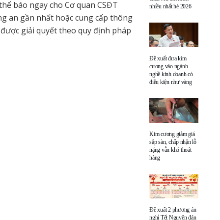
 thể báo ngay cho Cơ quan CSĐT
nhiều nhất hè 2026
ng an gần nhất hoặc cung cấp thông
được giải quyết theo quy định pháp
Đề xuất đưa kim
cương vào ngành
nghề kinh doanh có
điều kiện như vàng
Kim cương giảm giá
sập sàn, chấp nhận lỗ
nặng vẫn khó thoát
hàng
Đề xuất 2 phương án
nghỉ Tết Nguyên đán