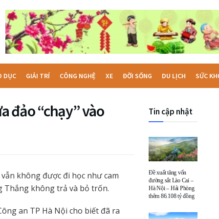
O DỤC
GIẢI TRÍ
CÔNG NGHỆ
XE
ĐỜI SỐNG
DU LỊCH
SỨC KH
lừa đảo “chạy” vào
Tin cập nhật
Đề xuất tăng vốn
” vẫn không được đi học như cam
đường sắt Lào Cai –
ng Thắng không trả và bỏ trốn.
Hà Nội – Hải Phòng
thêm 86.108 tỷ đồng
Công an TP Hà Nội cho biết đã ra