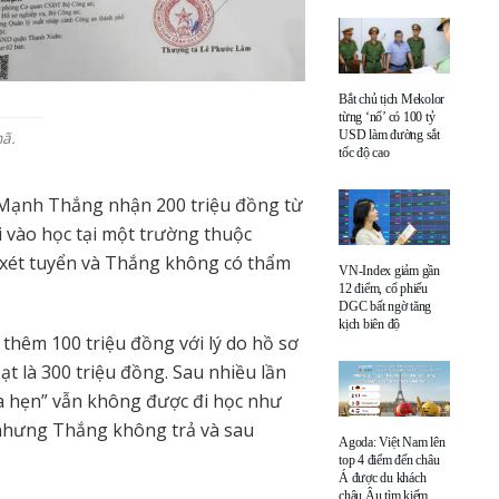
Bắt chủ tịch Mekolor
từng ‘nổ’ có 100 tỷ
nã.
USD làm đường sắt
tốc độ cao
n Mạnh Thắng nhận 200 triệu đồng từ
i vào học tại một trường thuộc
xét tuyển và Thắng không có thẩm
VN-Index giảm gần
12 điểm, cổ phiếu
DGC bất ngờ tăng
kịch biên độ
thêm 100 triệu đồng với lý do hồ sơ
ạt là 300 triệu đồng. Sau nhiều lần
ứa hẹn” vẫn không được đi học như
n, nhưng Thắng không trả và sau
Agoda: Việt Nam lên
top 4 điểm đến châu
Á được du khách
châu Âu tìm kiếm