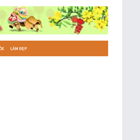
ỎE
LÀM ĐẸP