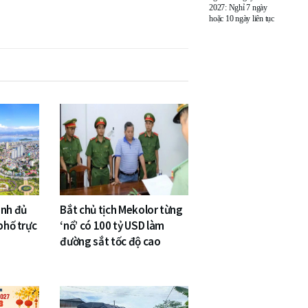
2027: Nghỉ 7 ngày
hoặc 10 ngày liên tục
inh đủ
Bắt chủ tịch Mekolor từng
phố trực
‘nổ’ có 100 tỷ USD làm
đường sắt tốc độ cao