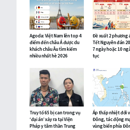
Agoda: Việt Nam lên top 4
Đề xuất 2 phương 
điểm đến châu Á được du
Tết Nguyên đán 20
khách châu Âu tìm kiếm
7 ngày hoặc 10 ngà
nhiều nhất hè 2026
tục
Truy tố 65 bị can trong vụ
Áp thấp nhiệt đới 
‘đại án’ xảy ra tại Viện
Đông, tác động m
Pháp y tâm thần Trung
vùng biển phía Đ