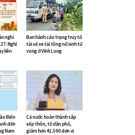
án nghỉ
Ban hành cáo trạng truy tố
27: Nghỉ
tài xế xe tải tông nữ sinh tử
y liên
vong ở Vĩnh Long
vào Biển
Cả nước hoàn thành sắp
ạnh đến
xếp thôn, tổ dân phố,
ông Nam
giảm hơn 41.500 đơn vị