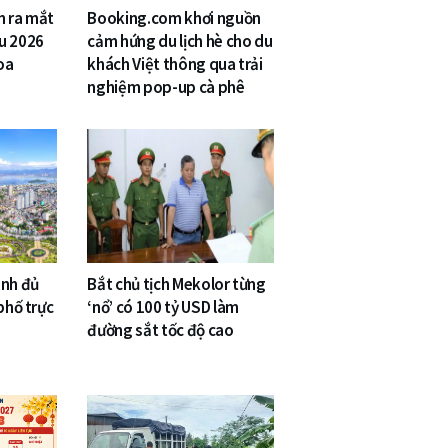
n ra mắt
Booking.com khơi nguồn
u 2026
cảm hứng du lịch hè cho du
oa
khách Việt thông qua trải
nghiệm pop-up cà phê
inh đủ
Bắt chủ tịch Mekolor từng
phố trực
‘nổ’ có 100 tỷ USD làm
đường sắt tốc độ cao