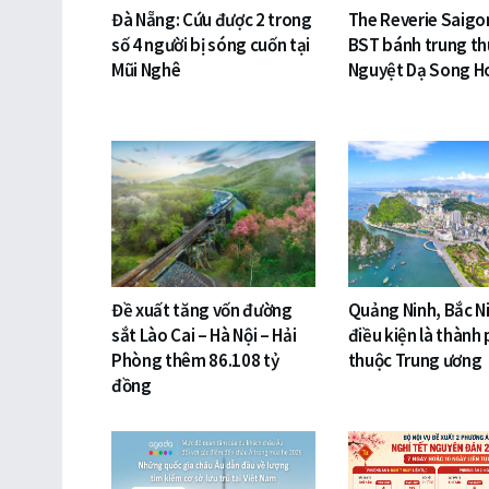
Đà Nẵng: Cứu được 2 trong
The Reverie Saigo
số 4 người bị sóng cuốn tại
BST bánh trung th
Mũi Nghê
Nguyệt Dạ Song H
Đề xuất tăng vốn đường
Quảng Ninh, Bắc N
sắt Lào Cai – Hà Nội – Hải
điều kiện là thành 
Phòng thêm 86.108 tỷ
thuộc Trung ương
đồng