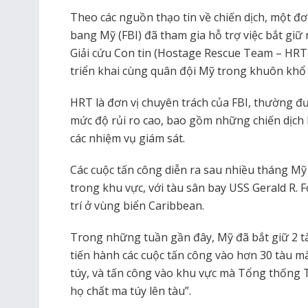
Theo các nguồn thạo tin về chiến dịch, một đơ
bang Mỹ (FBI) đã tham gia hỗ trợ việc bắt giữ
Giải cứu Con tin (Hostage Rescue Team – HRT) 
triển khai cùng quân đội Mỹ trong khuôn khổ c
HRT là đơn vị chuyên trách của FBI, thường đ
mức độ rủi ro cao, bao gồm những chiến dịch 
các nhiệm vụ giám sát.
Các cuộc tấn công diễn ra sau nhiều tháng M
trong khu vực, với tàu sân bay USS Gerald R. 
trí ở vùng biển Caribbean.
Trong những tuần gần đây, Mỹ đã bắt giữ 2 t
tiến hành các cuộc tấn công vào hơn 30 tàu m
túy, và tấn công vào khu vực mà Tổng thống 
họ chất ma túy lên tàu”.