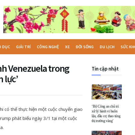
O DỤC
GIẢI TRÍ
CÔNG NGHỆ
XE
ĐỜI SỐNG
DU LỊCH
SỨC KH
nh Venezuela trong
Tin cập nhật
 lực’
‘Bộ Công an chủ trì
khi có thể thực hiện một cuộc chuyển giao
xử lý hành vi buôn
lậu, đầu cơ, thao túng
Trump phát biểu ngày 3/1 tại một cuộc
thị trường vàng’
a.