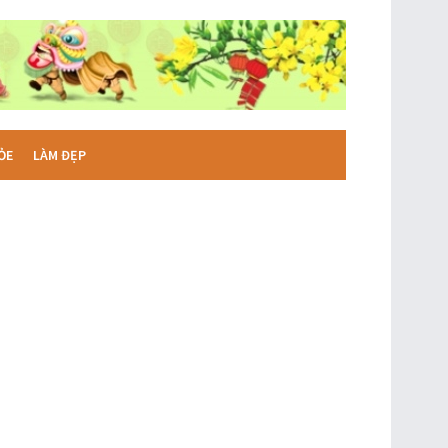
ỎE
LÀM ĐẸP