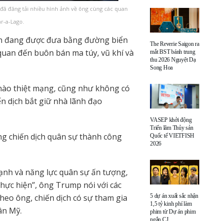
đã đăng tải nhiều hình ảnh về ông cùng các quan
ar-a-Lago.
n đang được đưa bằng đường biển
The Reverie Saigon ra
 quan đến buôn bán ma túy, vũ khí và
mắt BST bánh trung
thu 2026 Nguyệt Dạ
Song Hoa
ào thiệt mạng, cũng như không có
ến dịch bắt giữ nhà lãnh đạo
VASEP khởi động
Triển lãm Thủy sản
g chiến dịch quân sự thành công
Quốc tế VIETFISH
2026
ạnh và năng lực quân sự ấn tượng,
ực hiện”, ông Trump nói với các
eo ông, chiến dịch có sự tham gia
5 dự án xuất sắc nhận
1,5 tỷ kinh phí làm
ân Mỹ.
phim từ Dự án phim
ngắn CJ