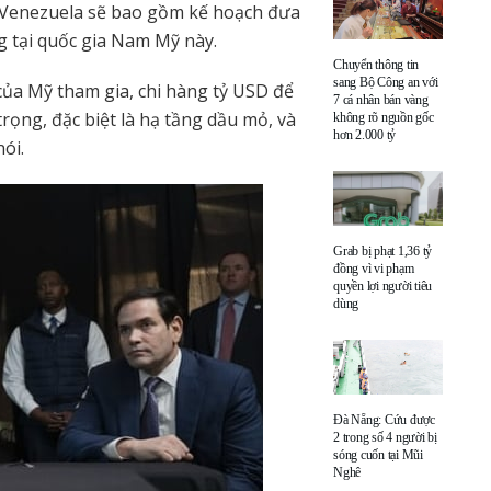
 Venezuela sẽ bao gồm kế hoạch đưa
g tại quốc gia Nam Mỹ này.
Chuyển thông tin
sang Bộ Công an với
của Mỹ tham gia, chi hàng tỷ USD để
7 cá nhân bán vàng
rọng, đặc biệt là hạ tầng dầu mỏ, và
không rõ nguồn gốc
hơn 2.000 tỷ
ói.
Grab bị phạt 1,36 tỷ
đồng vì vi phạm
quyền lợi người tiêu
dùng
Đà Nẵng: Cứu được
2 trong số 4 người bị
sóng cuốn tại Mũi
Nghê