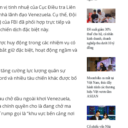
n vị tinh nhuệ của Cục Điều tra Liên
 nhà lãnh đạo Venezuela. Cụ thể, Đội
của FBI đã phối hợp trực tiếp và
hiến dịch đặc biệt này.
Đề xuất giảm 30%
thuế cho hộ, cá nhân
kinh doanh, doanh
ược huy động trong các nhiệm vụ có
nghiệp thu dưới 10 tỷ
đồng
bắt giữ đặc biệt, hoạt động ngầm và
ỹ tăng cường lực lượng quân sự
Ford và nhiều tàu chiến khác được bố
Moonfolks ra mắt tại
Việt Nam, thúc đẩy
hành trình các thương
hiệu Việt vươn tầm
ASEAN
àu chở dầu ngoài khơi Venezuela,
à chính quyền cho là đang chở ma
Trump gọi là “khu vực bến cảng nơi
Cổ phiếu vốn Nhà