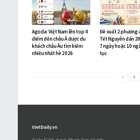
Agoda: Việt Nam lên top 4
Đề xuất 2 phương 
điểm đến châu Á được du
Tết Nguyên đán 20
khách châu Âu tìm kiếm
7 ngày hoặc 10 ngà
nhiều nhất hè 2026
tục
VietDaily.vn
Quản lý nội dung: Phạm Đức Quỳnh