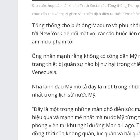
Sau cuộc họp báo, tài khoản Truth Social của Tổng thống Trump 
chức cấp cao và trợ lý giám sát chiến dịch diễn ra suốt đêm từ M
Tổng thống cho biết ông Maduro và phu nhâ
tới New York để đối mặt với các cáo buộc liên
âm mưu phạm tội.
Ông nhấn mạnh rằng không có công dân Mỹ n
trang thiết bị quân sự nào bị hư hại trong chi
Venezuela.
Nhà lãnh đạo Mỹ mô tả đây là một trong nhữn
nhất trong lịch sử nước Mỹ.
“Đây là một trong những màn phô diễn sức m
hiệu quả và mạnh mẽ nhất mà nước Mỹ từng th
phóng viên tại khu nghỉ dưỡng Mar-a-Lago. Th
đồng thời của không quân, lục quân và hải qu