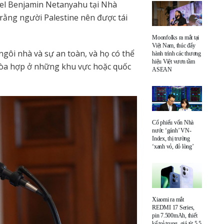
ael Benjamin Netanyahu tại Nhà
ằng người Palestine nên được tái
Moonfolks ra mắt tại
Việt Nam, thúc đẩy
gôi nhà và sự an toàn, và họ có thể
hành trình các thương
hiệu Việt vươn tầm
hòa hợp ở những khu vực hoặc quốc
ASEAN
Cổ phiếu vốn Nhà
nước ‘gánh’ VN-
Index, thị trường
‘xanh vỏ, đỏ lòng’
Xiaomi ra mắt
REDMI 17 Series,
pin 7.500mAh, thiết
kế trẻ trung, giá từ 5,5