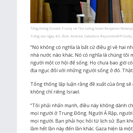
Tổng thống Donald Trump và Thủ tướng Israel Benjamin Netanya
Trắng vào ngày 4/2. (Ảnh: Andrew Caballero-Reynolds/AFP/Getty
“Nó không có nghĩa là bất cứ điều gì về hai 
nhà nước nào khác. Nó có nghĩa là chúng tôi
người một cơ hội để sống. Họ chưa bao giờ có 
địa ngục đối với những người sống ở đó. Thật
Tổng thống lập luận rằng đề xuất của ông sẽ
không chỉ riêng Israel.
“Tôi phải nhấn mạnh, điều này không dành cho
mọi người ở Trung Đông. Người Ả Rập, người H
mọi người. Bạn phải học hỏi từ lịch sử. Bạn k
lầm hết lần này đến lần khác. Gaza hiện là một