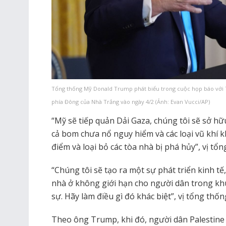
Tổng thống Mỹ Donald Trump phát biểu trong cuộc họp báo với 
phía Đông của Nhà Trắng vào ngày 4/2 (Ảnh: Evan Vucci/AP)
“Mỹ sẽ tiếp quản Dải Gaza, chúng tôi sẽ sở hữ
cả bom chưa nổ nguy hiểm và các loại vũ khí k
điểm và loại bỏ các tòa nhà bị phá hủy”, vị 
“Chúng tôi sẽ tạo ra một sự phát triển kinh tế
nhà ở không giới hạn cho người dân trong khu
sự. Hãy làm điều gì đó khác biệt”, vị tổng thố
Theo ông Trump, khi đó, người dân Palestine 