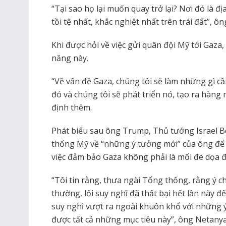
“Tại sao họ lại muốn quay trở lại? Nơi đó là đ
tồi tệ nhất, khắc nghiệt nhất trên trái đất”, ôn
Khi được hỏi về việc gửi quân đội Mỹ tới Gaza
năng này.
“Về vấn đề Gaza, chúng tôi sẽ làm những gì cần
đó và chúng tôi sẽ phát triển nó, tạo ra hàng
định thêm.
Phát biểu sau ông Trump, Thủ tướng Israel 
thống Mỹ về “những ý tưởng mới” của ông để 
việc đảm bảo Gaza không phải là mối đe dọa đối
“Tôi tin rằng, thưa ngài Tổng thống, rằng ý ch
thường, lối suy nghĩ đã thất bại hết lần này đế
suy nghĩ vượt ra ngoài khuôn khổ với những 
được tất cả những mục tiêu này”, ông Netanya