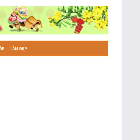
ỎE
LÀM ĐẸP