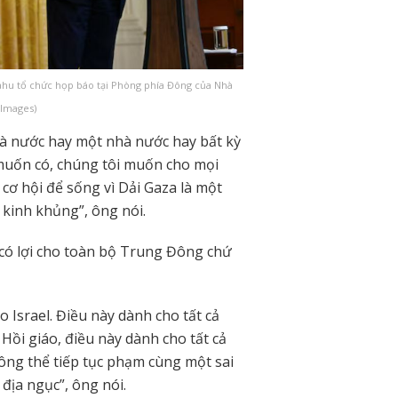
hu tổ chức họp báo tại Phòng phía Đông của Nhà
 Images)
nhà nước hay một nhà nước hay bất kỳ
 muốn có, chúng tôi muốn cho mọi
cơ hội để sống vì Dải Gaza là một
 kinh khủng”, ông nói.
 có lợi cho toàn bộ Trung Đông chứ
 Israel. Điều này dành cho tất cả
ồi giáo, điều này dành cho tất cả
hông thể tiếp tục phạm cùng một sai
 địa ngục”, ông nói.