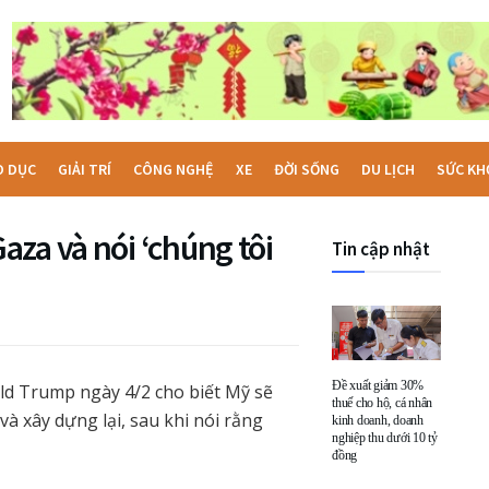
O DỤC
GIẢI TRÍ
CÔNG NGHỆ
XE
ĐỜI SỐNG
DU LỊCH
SỨC KH
za và nói ‘chúng tôi
Tin cập nhật
Đề xuất giảm 30%
ld Trump ngày 4/2 cho biết Mỹ sẽ
thuế cho hộ, cá nhân
và xây dựng lại, sau khi nói rằng
kinh doanh, doanh
nghiệp thu dưới 10 tỷ
đồng