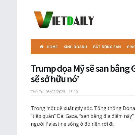
HOME
KINH DOANH
BẤT ĐỘNG SẢN
GIÁ
Trump dọa Mỹ sẽ san bằng Ga
sẽ sở hữu nó’
Thứ Tư, 05/02/2025 - 15:10
Trong một đề xuất gây sốc, Tổng thống Dona
“tiếp quản” Dải Gaza, “san bằng địa điểm này” 
người Palestine sống ở đó nên rời đi.