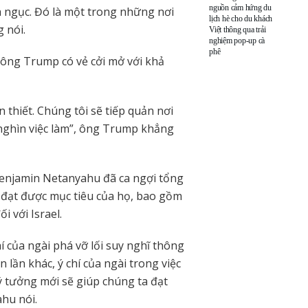
nguồn cảm hứng du
ịa ngục. Đó là một trong những nơi
lịch hè cho du khách
g nói.
Việt thông qua trải
nghiệm pop-up cà
phê
, ông Trump có vẻ cởi mở với khả
 thiết. Chúng tôi sẽ tiếp quản nơi
 nghìn việc làm”, ông Trump khẳng
Benjamin Netanyahu đã ca ngợi tổng
đạt được mục tiêu của họ, bao gồm
 với Israel.
í của ngài phá vỡ lối suy nghĩ thông
n lần khác, ý chí của ngài trong việc
ý tưởng mới sẽ giúp chúng ta đạt
hu nói.