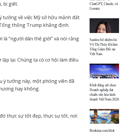
 bị giết.
ChatGPT, Claude, và
Gemini
h ý tưởng về việc Mỹ sở hữu mảnh đất
”, Tổng thống Trump khẳng định.
i là “người dân thế giới” và nói rằng
Sandoz bổ nhiệm bà
Võ Thị Thúy Hà làm
Tổng Giám Đốc tại
Việt Nam
 lặp lại. Chúng ta có cơ hội làm điều
êu ý tưởng này, một phóng viên đã
Khởi động xét chọn
i hương hay không.
Doanh nghiệp đạt
chuẩn văn hóa kinh
doanh Việt Nam 2026
đó thực sự tốt đẹp, thực sự tốt, nơi
Booking.com khơi