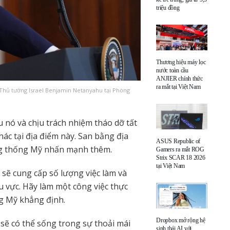
triệu đồng
Thương hiệu máy lọc
nước toàn cầu
ANJIER chính thức
ra mắt tại Việt Nam
Thủ tướng Israel Benjamin Netanyahu tại Phòng
u nó và chịu trách nhiệm tháo dỡ tất
hác tại địa điểm này. San bằng địa
ASUS Republic of
tổng thống Mỹ nhấn mạnh thêm.
Gamers ra mắt ROG
Strix SCAR 18 2026
tại Việt Nam
, sẽ cung cấp số lượng việc làm và
 vực. Hãy làm một công việc thực
ng Mỹ khẳng định.
Dropbox mở rộng hệ
sẽ có thể sống trong sự thoải mái
sinh thái AI với