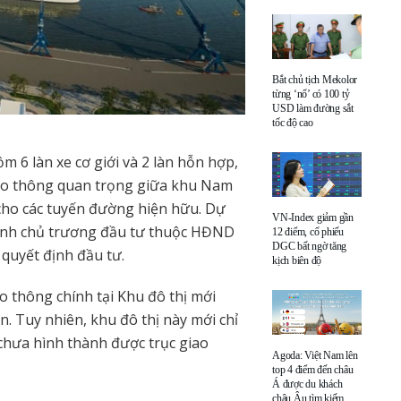
Bắt chủ tịch Mekolor
từng ‘nổ’ có 100 tỷ
USD làm đường sắt
tốc độ cao
m 6 làn xe cơ giới và 2 làn hỗn hợp,
giao thông quan trọng giữa khu Nam
cho các tuyến đường hiện hữu. Dự
VN-Index giảm gần
ịnh chủ trương đầu tư thuộc HĐND
12 điểm, cổ phiếu
DGC bất ngờ tăng
quyết định đầu tư.
kịch biên độ
 thông chính tại Khu đô thị mới
. Tuy nhiên, khu đô thị này mới chỉ
 chưa hình thành được trục giao
Agoda: Việt Nam lên
top 4 điểm đến châu
Á được du khách
châu Âu tìm kiếm