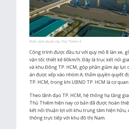
Phối cảnh dự án cầu Thủ Thiêm 4.
Công trình được đầu tư với quy mô 8 làn xe, gồ
vận tốc thiết kế 60km/h. Đây là trục kết nối 
và khu Đông TP. HCM, góp phần giảm áp lực 
án được xếp vào nhóm A; thẩm quyền quyết đ
TP. HCM, trong khi UBND TP. HCM là cơ quan 
Theo lãnh đạo TP. HCM, hệ thống hạ tầng giao
Thủ Thiêm hiện nay cơ bản đã được hoàn thiện
kết nối thuận lợi với khu trung tâm hiện hữu,
thông trực tiếp với khu đô thị Nam.