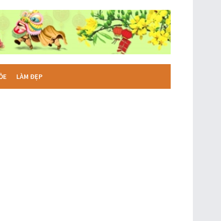
ỎE
LÀM ĐẸP