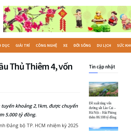
O DỤC
GIẢI TRÍ
CÔNG NGHỆ
XE
ĐỜI SỐNG
DU LỊCH
SỨC KH
cầu Thủ Thiêm 4, vốn
Tin cập nhật
Đề xuất tăng vốn
àn tuyến khoảng 2,1km, được chuyển
đường sắt Lào Cai –
Hà Nội – Hải Phòng
ơn 5.000 tỷ đồng.
thêm 86.108 tỷ đồng
hành Đảng bộ TP. HCM nhiệm kỳ 2025