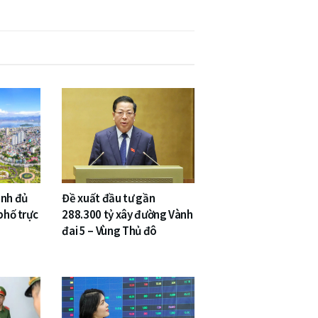
inh đủ
Đề xuất đầu tư gần
phố trực
288.300 tỷ xây đường Vành
đai 5 – Vùng Thủ đô