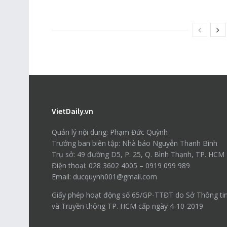
VietDaily.vn
Quản lý nội dung: Phạm Đức Quỳnh
Trưởng ban biên tập: Nhà báo Nguyễn Thanh Bình
Trụ sở: 49 đường D5, P. 25, Q. Bình Thạnh, TP. HCM
Điện thoại: 028 3602 4005 – 0919 099 989
Email: ducquynh001@gmail.com
Giấy phép hoạt động số 65/GP-TTĐT do Sở Thông ti
và Truyền thông TP. HCM cấp ngày 4-10-2019