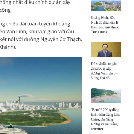
hống nhất điều chỉnh dự án xây
công.
Quảng Ninh, Bắc
ng chiều dài toàn tuyến khoảng
Ninh đủ điều kiện là
thành phố trực thuộc
 Văn Linh, khu vực giao với cầu
Trung ương
kết nối với đường Nguyễn Cơ Thạch,
Khánh).
Đề xuất đầu tư gần
288.300 tỷ xây
đường Vành đai 5 –
Vùng Thủ đô
‘Bơm’ 6.200 tỷ đồng
hoàn thiện Cảng Liên
Chiểu, Đà Nẵng
hướng tới siêu cảng
container