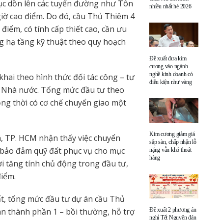
tục dồn lên các tuyến đường như Tôn
nhiều nhất hè 2026
iờ cao điểm. Do đó, cầu Thủ Thiêm 4
điểm, có tính cấp thiết cao, cần ưu
 hạ tầng kỹ thuật theo quy hoạch
Đề xuất đưa kim
cương vào ngành
nghề kinh doanh có
hai theo hình thức đối tác công – tư
điều kiện như vàng
ủa Nhà nước. Tổng mức đầu tư theo
ng thời có cơ chế chuyển giao một
Kim cương giảm giá
á, TP. HCM nhận thấy việc chuyển
sập sàn, chấp nhận lỗ
m bảo đảm quỹ đất phục vụ cho mục
nặng vẫn khó thoát
hàng
i tăng tính chủ động trong đầu tư,
điểm.
, tổng mức đầu tư dự án cầu Thủ
Đề xuất 2 phương án
n thành phần 1 – bồi thường, hỗ trợ
nghỉ Tết Nguyên đán