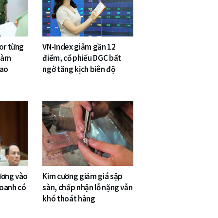
or từng
VN-Index giảm gần 12
 làm
điểm, cổ phiếu DGC bất
cao
ngờ tăng kịch biên độ
ương vào
Kim cương giảm giá sập
doanh có
sàn, chấp nhận lỗ nặng vẫn
khó thoát hàng