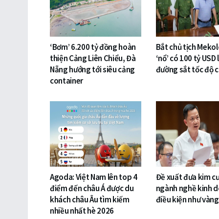
‘Bơm’ 6.200 tỷ đồng hoàn
Bắt chủ tịch Mekol
thiện Cảng Liên Chiểu, Đà
‘nổ’ có 100 tỷ USD
Nẵng hướng tới siêu cảng
đường sắt tốc độ 
container
Agoda: Việt Nam lên top 4
Đề xuất đưa kim c
điểm đến châu Á được du
ngành nghề kinh 
khách châu Âu tìm kiếm
điều kiện như vàng
nhiều nhất hè 2026