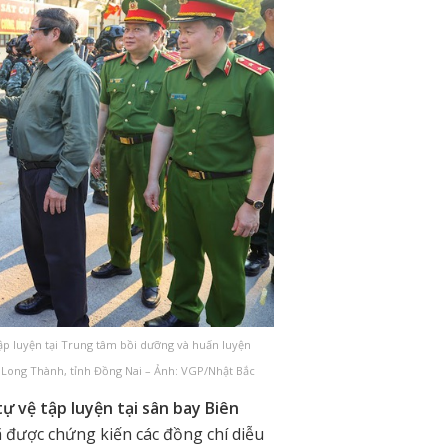
p luyện tại Trung tâm bồi dưỡng và huấn luyện
n Long Thành, tỉnh Đồng Nai – Ảnh: VGP/Nhật Bắc
tự vệ tập luyện tại sân bay Biên
 được chứng kiến các đồng chí diễu