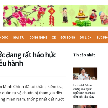
O DỤC
GIẢI TRÍ
CÔNG NGHỆ
XE
ĐỜI SỐNG
DU LỊCH
SỨC KH
c đang rất háo hức
Tin cập nhật
iễu hành
Đề xuất đưa kim
m Minh Chính đã tới thăm, kiểm tra,
cương vào ngành
n quân tự vệ chuẩn bị tham gia diễu
nghề kinh doanh có
điều kiện như vàng
hóng miền Nam, thống nhất đất nước