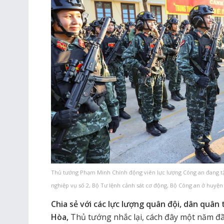
Thủ tướng Phạm Minh Chính động viên lực lượng Công an đang tậ
nghiệp vụ số 2, Bộ Tư lệnh cảnh sát cơ động, Bộ Công an ở huyệ
Chia sẻ với các lực lượng quân đội, dân quân 
Hòa,
Thủ tướng nhắc lại, cách đây một năm đã