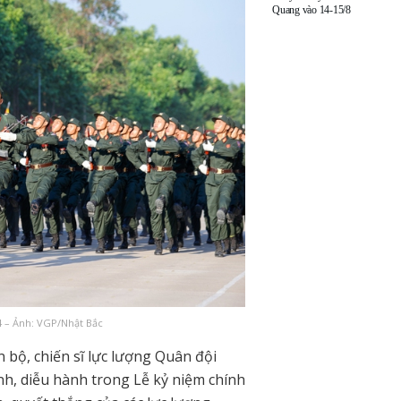
Quang vào 14-15/8
/4 – Ảnh: VGP/Nhật Bắc
án bộ, chiến sĩ lực lượng Quân đội
h, diễu hành trong Lễ kỷ niệm chính