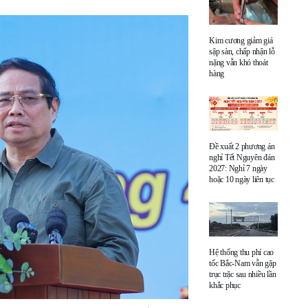
Kim cương giảm giá
sập sàn, chấp nhận lỗ
nặng vẫn khó thoát
hàng
Đề xuất 2 phương án
nghỉ Tết Nguyên đán
2027: Nghỉ 7 ngày
hoặc 10 ngày liên tục
Hệ thống thu phí cao
tốc Bắc-Nam vẫn gặp
trục trặc sau nhiều lần
khắc phục