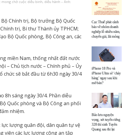
 mong chờ cuộc diễu binh, diễu hành – Ảnh:
 Bộ Chính trị, Bộ trưởng Bộ Quốc
Cục Thuế phát cảnh
báo về nhóm doanh
Chính trị, Bí thư Thành ủy TPHCM;
nghiệp lỗ nhiều năm,
đạo Bộ Quốc phòng, Bộ Công an, các
chuyển giá, lãi mỏng
óng miền Nam, thống nhất đất nước
i – Chủ tịch nước – Chính phủ – Ủy
iPhone 18 Pro và
chức sẽ bắt đầu từ 6h30 ngày 30/4
iPhone Ultra sẽ ‘cháy
hàng’ ngay sau khi
mở bán?
vào 8h sáng ngày 30/4. Phần diễu
do Bộ Quốc phòng và Bộ Công an phối
đảm nhiệm.
Bảo lưu nguyện
vọng, xét tuyển riêng
c lực lượng quân đội, dân quân tự vệ
328 thí sinh Tuyên
Quang sau thi lại
g viên các lực lượng công an tập