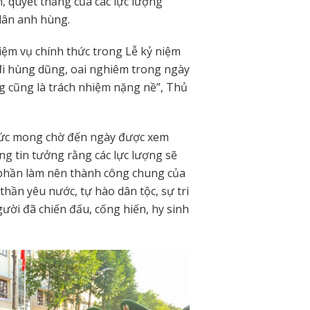
n, quyết thắng của các lực lượng
dân anh hùng.
hiệm vụ chính thức trong Lễ kỷ niệm
i hùng dũng, oai nghiêm trong ngày
ong cũng là trách nhiệm nặng nề”, Thủ
ức mong chờ đến ngày được xem
ng tin tưởng rằng các lực lượng sẽ
 phần làm nên thành công chung của
 thần yêu nước, tự hào dân tộc, sự tri
người đã chiến đấu, cống hiến, hy sinh