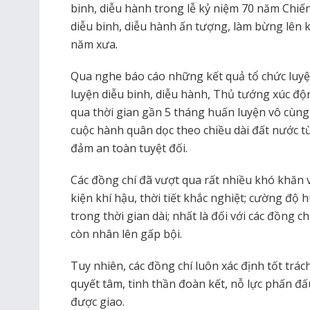
binh, diễu hành trong lễ kỷ niệm 70 năm Chiế
diễu binh, diễu hành ấn tượng, làm bừng lên 
năm xưa.
Qua nghe báo cáo những kết quả tổ chức luyệ
luyện diễu binh, diễu hành, Thủ tướng xúc độn
qua thời gian gần 5 tháng huấn luyện vô cùng v
cuộc hành quân dọc theo chiều dài đất nước 
đảm an toàn tuyệt đối.
Các đồng chí đã vượt qua rất nhiều khó khăn v
kiện khí hậu, thời tiết khắc nghiệt; cường độ h
trong thời gian dài; nhất là đối với các đồng ch
còn nhân lên gấp bội.
Tuy nhiên, các đồng chí luôn xác định tốt trác
quyết tâm, tinh thần đoàn kết, nỗ lực phấn đấ
được giao.