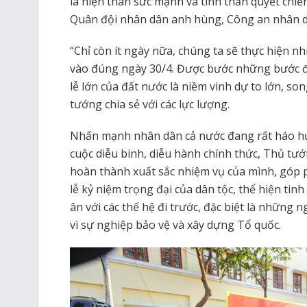
là hiện thân sức mạnh và tinh thần quyết chiế
Quân đội nhân dân anh hùng, Công an nhân 
“Chỉ còn ít ngày nữa, chúng ta sẽ thực hiện n
vào đúng ngày 30/4. Được bước những bước đ
lễ lớn của đất nước là niềm vinh dự to lớn, s
tướng chia sẻ với các lực lượng.
Nhấn mạnh nhân dân cả nước đang rất háo h
cuộc diễu binh, diễu hành chính thức, Thủ tướ
hoàn thành xuất sắc nhiệm vụ của mình, góp
lễ kỷ niệm trọng đại của dân tộc, thể hiện tinh
ân với các thế hệ đi trước, đặc biệt là những 
vì sự nghiệp bảo vệ và xây dựng Tổ quốc.