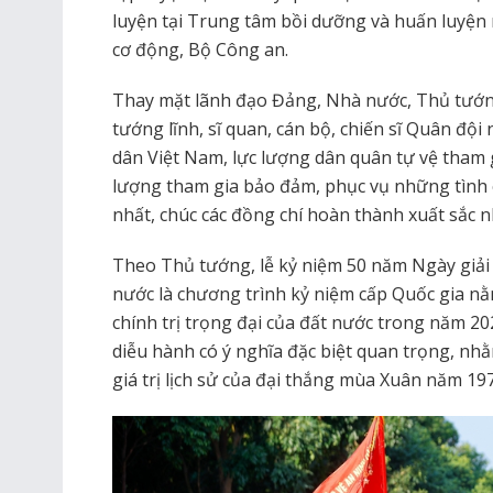
luyện tại Trung tâm bồi dưỡng và huấn luyện 
cơ động, Bộ Công an.
Thay mặt lãnh đạo Đảng, Nhà nước, Thủ tướn
tướng lĩnh, sĩ quan, cán bộ, chiến sĩ Quân độ
dân Việt Nam, lực lượng dân quân tự vệ tham g
lượng tham gia bảo đảm, phục vụ những tình c
nhất, chúc các đồng chí hoàn thành xuất sắc 
Theo Thủ tướng, lễ kỷ niệm 50 năm Ngày giả
nước là chương trình kỷ niệm cấp Quốc gia nằm
chính trị trọng đại của đất nước trong năm 20
diễu hành có ý nghĩa đặc biệt quan trọng, nh
giá trị lịch sử của đại thắng mùa Xuân năm 197