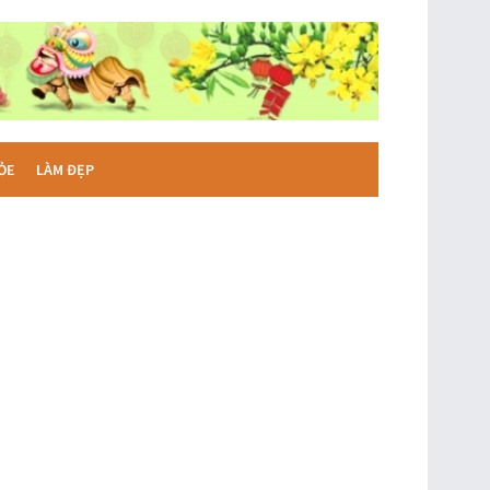
ỎE
LÀM ĐẸP