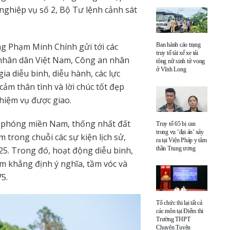
nghiệp vụ số 2, Bộ Tư lệnh cảnh sát
g Phạm Minh Chính gửi tới các
Ban hành cáo trạng
truy tố tài xế xe tải
i nhân dân Việt Nam, Công an nhân
tông nữ sinh tử vong
ở Vĩnh Long
ia diễu binh, diễu hành, các lực
ảm thân tình và lời chúc tốt đẹp
nhiệm vụ được giao.
i phóng miền Nam, thống nhất đất
Truy tố 65 bị can
trong vụ ‘đại án’ xảy
 trong chuỗi các sự kiện lịch sử,
ra tại Viện Pháp y tâm
25. Trong đó, hoạt động diễu binh,
thần Trung ương
ằm khẳng định ý nghĩa, tầm vóc và
5.
Tổ chức thi lại tất cả
các môn tại Điểm thi
Trường THPT
Chuyên Tuyên