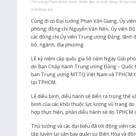
Thủ tướng Phạm Minh Chính: Nhân dân cả nước đang rất háo hức
VGP/Nhật Bắc
Cùng đi có Đại tướng Phan Văn Giang, Ủy viên
phòng; đồng chí Nguyễn Văn Nên, Ủy viên Bộ 
các đồng chí Ủy viên Trung ương Đảng, lãnh 
bộ, ngành, địa phương.
Lễ kỷ niệm cấp quốc gia 50 năm Ngày Giải ph
do Ban Chấp hành Trung ương Đảng – Quốc hộ
ban Trung ương MTTQ Việt Nam và TPHCM tổ 
tại TPHCM.
Lễ diễu binh, diễu hành sẽ diễn ra trọng thể 
binh của các khối thuộc lực lượng vũ trang 
hợp thực hiện, phần diễu hành sẽ do TPHCM 
Thủ tướng và các đại biểu đã tới động viên cá
tập luyện tại sân bay quân sự Biên Hòa và độn