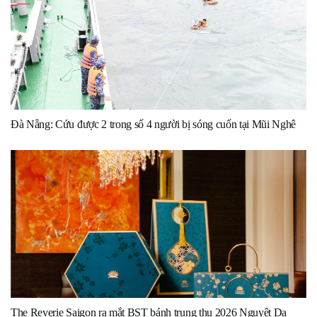
Đà Nẵng: Cứu được 2 trong số 4 người bị sóng cuốn tại Mũi Nghê
The Reverie Saigon ra mắt BST bánh trung thu 2026 Nguyệt Dạ