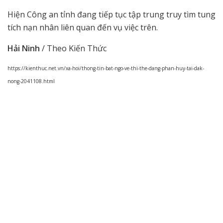
Hiện Công an tỉnh đang tiếp tục tập trung truy tìm tung
tích nạn nhân liên quan đến vụ việc trên.
Hải Ninh
/ Theo Kiến Thức
https://kienthuc.net.vn/xa-hoi/thong-tin-bat-ngo-ve-thi-the-dang-phan-huy-tai-dak-
nong-2041108.html