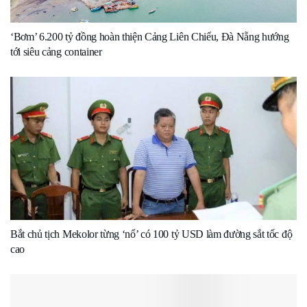
‘Bơm’ 6.200 tỷ đồng hoàn thiện Cảng Liên Chiểu, Đà Nẵng hướng
tới siêu cảng container
Bắt chủ tịch Mekolor từng ‘nổ’ có 100 tỷ USD làm đường sắt tốc độ
cao