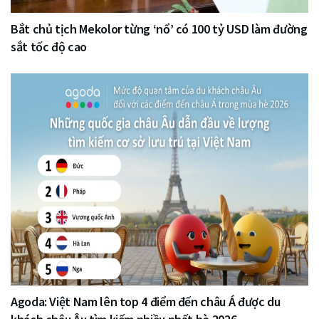
Bắt chủ tịch Mekolor từng ‘nổ’ có 100 tỷ USD làm đường
sắt tốc độ cao
Agoda: Việt Nam lên top 4 điểm đến châu Á được du