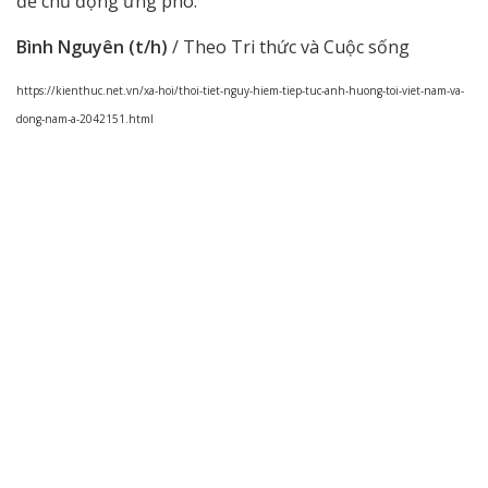
để chủ động ứng phó.
Bình Nguyên (t/h)
/ Theo Tri thức và Cuộc sống
https://kienthuc.net.vn/xa-hoi/thoi-tiet-nguy-hiem-tiep-tuc-anh-huong-toi-viet-nam-va-
dong-nam-a-2042151.html