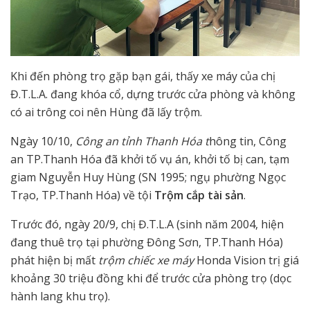
Khi đến phòng trọ gặp bạn gái, thấy xe máy của chị
Đ.T.L.A. đang khóa cổ, dựng trước cửa phòng và không
có ai trông coi nên Hùng đã lấy trộm.
Ngày 10/10,
Công an tỉnh Thanh Hóa t
hông tin, Công
an TP.Thanh Hóa đã khởi tố vụ án, khởi tố bị can, tạm
giam Nguyễn Huy Hùng (SN 1995; ngụ phường Ngọc
Trạo, TP.Thanh Hóa) về tội
Trộm cắp tài sản
.
Trước đó, ngày 20/9, chị Đ.T.L.A (sinh năm 2004, hiện
đang thuê trọ tại phường Đông Sơn, TP.Thanh Hóa)
phát hiện bị mất
trộm chiếc xe máy
Honda Vision trị giá
khoảng 30 triệu đồng khi để trước cửa phòng trọ (dọc
hành lang khu trọ).