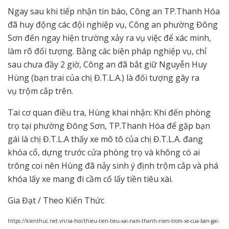
Ngay sau khi tiếp nhận tin báo, Công an TP.Thanh Hóa
đã huy động các đội nghiệp vụ, Công an phường Đông
Sơn đến ngay hiện trường xảy ra vụ việc để xác minh,
làm rõ đối tượng. Bằng các biện pháp nghiệp vụ, chỉ
sau chưa đầy 2 giờ, Công an đã bắt giữ Nguyễn Huy
Hùng (bạn trai của chị Đ.T.L.A.) là đối tượng gây ra
vụ trộm cắp trên.
Tai cơ quan điều tra, Hùng khai nhận: Khi đến phòng
trọ tại phường Đông Sơn, TP.Thanh Hóa để gặp bạn
gái là chị Đ.T.L.A thấy xe mô tô của chị Đ.T.L.A. đang
khóa cổ, dựng trước cửa phòng trọ và không có ai
trông coi nên Hùng đã nảy sinh ý định trộm cắp và phá
khóa lấy xe mang đi cầm cố lấy tiền tiêu xài.
Gia Đạt / Theo Kiến Thức
https://kienthuc.net.vn/xa-hoi/thieu-tien-tieu-xai-nam-thanh-nien-trom-xe-cua-ban-gai-