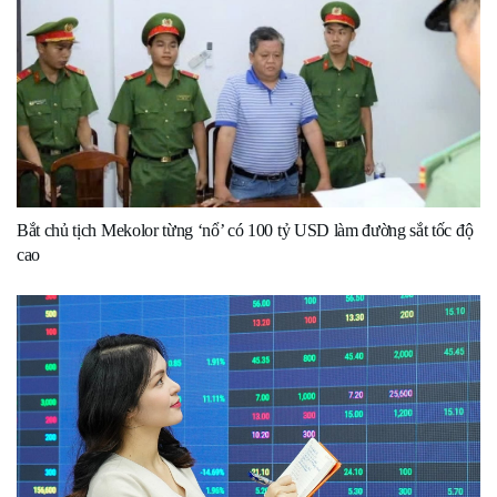
Bắt chủ tịch Mekolor từng ‘nổ’ có 100 tỷ USD làm đường sắt tốc độ
cao