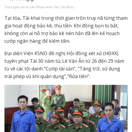
Toà tuyên án bị cáo Phạm Anh Tài ( Tài đen)
Tại tòa, Tài khai trong thời gian trốn truy nã từng tham
gia hoạt động bảo kê, thu tiền. Khi đồng bọn bị bắt,
không còn ai hỗ trợ bảo kê nên hắn đã lên kế hoạch
cướp ngân hàng để kiếm tiền.
Đại diện Viện KSND đề nghị Hội đồng xét xử (HĐXX)
tuyên phạt Tài 30 năm tù; Lê Văn Ân từ 26 đến 29 năm
tù về các tội danh “Cướp tài sản”, “Tàng trữ, sử dụng
trái phép vũ khí quân dụng”,”Rửa tiền”.