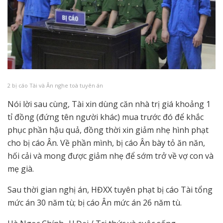
2 bị cáo Tài và Ân nghe toà tuyên án
Nói lời sau cùng, Tài xin dùng căn nhà trị giá khoảng 1
tỉ đồng (đứng tên người khác) mua trước đó để khắc
phục phần hậu quả, đồng thời xin giảm nhẹ hình phạt
cho bị cáo Ân. Về phần mình, bị cáo Ân bày tỏ ăn năn,
hối cải và mong được giảm nhẹ để sớm trở về vợ con và
mẹ già.
Sau thời gian nghị án, HĐXX tuyên phạt bị cáo Tài tổng
mức án 30 năm tù; bị cáo Ân mức án 26 năm tù.