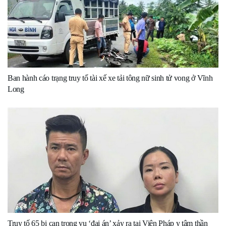
Ban hành cáo trạng truy tố tài xế xe tải tông nữ sinh tử vong ở Vĩnh
Long
Truy tố 65 bị can trong vụ ‘đại án’ xảy ra tại Viện Pháp y tâm thần