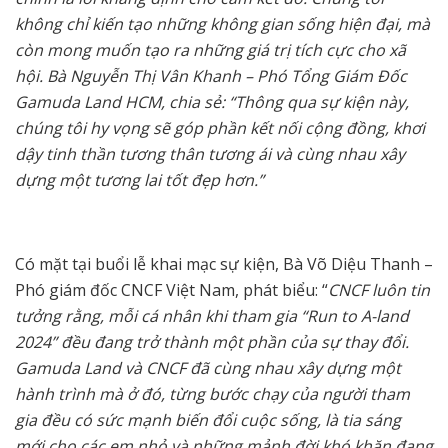
không chỉ kiến tạo những không gian sống hiện đại, mà
còn mong muốn tạo ra những giá trị tích cực cho xã
hội. Bà Nguyễn Thị Vân Khanh – Phó Tổng Giám Đốc
Gamuda Land HCM, chia sẻ: “Thông qua sự kiện này,
chúng tôi hy vọng sẽ góp phần kết nối cộng đồng, khơi
dậy tinh thần tương thân tương ái và cùng nhau xây
dựng một tương lai tốt đẹp hơn.”
Có mặt tại buổi lễ khai mạc sự kiện, Bà Võ Diệu Thanh –
Phó giám đốc CNCF Việt Nam, phát biểu: “
CNCF luôn tin
tưởng rằng, mỗi cá nhân khi tham gia “Run to A-land
2024” đều đang trở thành một phần của sự thay đổi.
Gamuda Land và CNCF đã cùng nhau xây dựng một
hành trình mà ở đó, từng bước chạy của người tham
gia đều có sức mạnh biến đổi cuộc sống, là tia sáng
mới cho các em nhỏ và những mảnh đời khó khăn đang