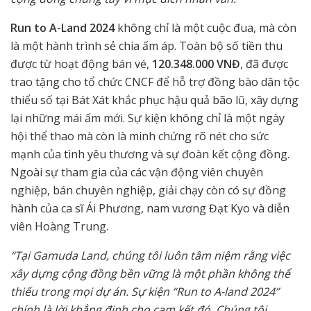
Run to A-Land 2024
không chỉ là một cuộc đua, mà còn
là một hành trình sẻ chia ấm áp. Toàn bộ số tiền thu
được từ hoạt động bán vé,
120.348.000 VNĐ
, đã được
trao tặng cho tổ chức CNCF để hỗ trợ đồng bào dân tộc
thiểu số tại Bát Xát khắc phục hậu quả bão lũ, xây dựng
lại những mái ấm mới. Sự kiện không chỉ là một ngày
hội thể thao mà còn là minh chứng rõ nét cho sức
mạnh của tình yêu thương và sự đoàn kết cộng đồng.
Ngoài sự tham gia của các vận động viên chuyên
nghiệp, bán chuyên nghiệp, giải chạy còn có sự đồng
hành của ca sĩ Ái Phương, nam vương Đạt Kyo và diễn
viên Hoàng Trung.
“Tại Gamuda Land, chúng tôi luôn tâm niệm rằng việc
xây dựng cộng đồng bền vững là một phần không thể
thiếu trong mọi dự án. Sự kiện “Run to A-land 2024”
chính là lời khẳng định cho cam kết đó. Chúng tôi