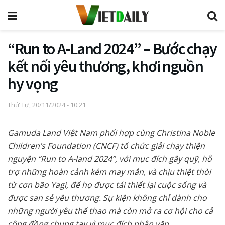
“Run to A-Land 2024” – Bước chạy
kết nối yêu thương, khơi nguồn
hy vọng
Thứ Tư, 20/11/2024 - 10:21
Gamuda Land Việt Nam phối hợp cùng Christina Noble
Children’s Foundation (CNCF) tổ chức giải chạy thiện
nguyện “Run to A-land 2024”, với mục đích gây quỹ, hỗ
trợ những hoàn cảnh kém may mắn, và chịu thiệt thòi
từ cơn bão Yagi, để họ được tái thiết lại cuộc sống và
được san sẻ yêu thương. Sự kiện không chỉ dành cho
những người yêu thể thao mà còn mở ra cơ hội cho cả
cộng đồng chung tay vì mục đích nhân văn.