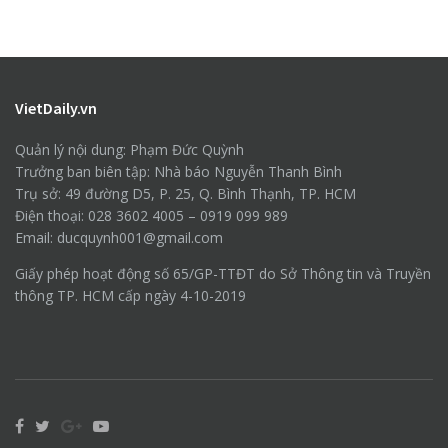
VietDaily.vn
Quản lý nội dung: Phạm Đức Quỳnh
Trưởng ban biên tập: Nhà báo Nguyễn Thanh Bình
Trụ sở: 49 đường D5, P. 25, Q. Bình Thạnh, TP. HCM
Điện thoại: 028 3602 4005 – 0919 099 989
Email: ducquynh001@gmail.com
Giấy phép hoạt động số 65/GP-TTĐT do Sở Thông tin và Truyền
thông TP. HCM cấp ngày 4-10-2019