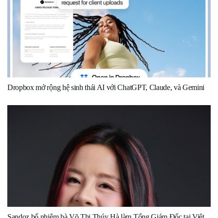
Dropbox mở rộng hệ sinh thái AI với ChatGPT, Claude, và Gemini
Sandoz bổ nhiệm bà Võ Thị Thúy Hà làm Tổng Giám Đốc tại Việt