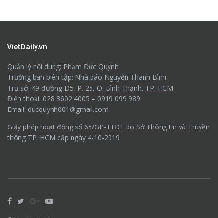
VietDaily.vn
Quản lý nội dung: Phạm Đức Quỳnh
Trưởng ban biên tập: Nhà báo Nguyễn Thanh Bình
Trụ sở: 49 đường D5, P. 25, Q. Bình Thạnh, TP. HCM
Điện thoại: 028 3602 4005 – 0919 099 989
Email: ducquynh001@gmail.com
Giấy phép hoạt động số 65/GP-TTĐT do Sở Thông tin và Truyền
thông TP. HCM cấp ngày 4-10-2019