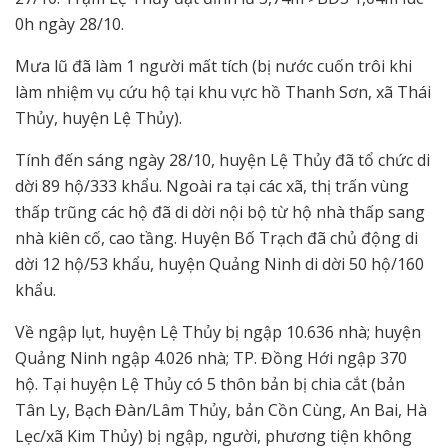
0h ngày 28/10.
Mưa lũ đã làm 1 người mất tích (bị nước cuốn trôi khi
làm nhiệm vụ cứu hộ tại khu vực hồ Thanh Sơn, xã Thái
Thủy, huyện Lệ Thủy).
Tính đến sáng ngày 28/10, huyện Lệ Thủy đã tổ chức di
dời 89 hộ/333 khẩu. Ngoài ra tại các xã, thị trấn vùng
thấp trũng các hộ đã di dời nội bộ từ hộ nhà thấp sang
nhà kiên cố, cao tầng. Huyện Bố Trạch đã chủ động di
dời 12 hộ/53 khẩu, huyện Quảng Ninh di dời 50 hộ/160
khẩu.
Về ngập lụt, huyện Lệ Thủy bị ngập 10.636 nhà; huyện
Quảng Ninh ngập 4.026 nhà; TP. Đồng Hới ngập 370
hộ. Tại huyện Lệ Thủy có 5 thôn bản bị chia cắt (bản
Tân Ly, Bạch Đàn/Lâm Thủy, bản Cồn Cùng, An Bai, Hà
Lẹc/xã Kim Thủy) bị ngập, người, phương tiện không