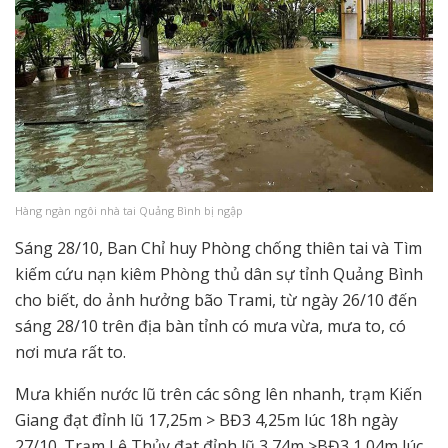
Hàng ngàn ngôi nhà tai Quảng Bình bị ngập
Sáng 28/10, Ban Chỉ huy Phòng chống thiên tai và Tìm
kiếm cứu nạn kiêm Phòng thủ dân sự tỉnh Quảng Bình
cho biết, do ảnh hưởng bão Trami, từ ngày 26/10 đến
sáng 28/10 trên địa bàn tỉnh có mưa vừa, mưa to, có
nơi mưa rất to.
Mưa khiến nước lũ trên các sông lên nhanh, trạm Kiến
Giang đạt đỉnh lũ 17,25m > BĐ3 4,25m lúc 18h ngày
27/10. Trạm Lệ Thủy đạt đỉnh lũ 3,74m >BĐ3 1,04m lúc