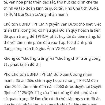
tế, văn hóa phát triển đặc sắc, thu hút các định chế tài
chính và tập đoàn kinh tế quốc tế”, Phó Chủ tịch UBND
TPHCM Bùi Xuân Cường nhấn mạnh.
Chủ tịch UBND TPHCM Nguyễn Văn Được cho biết, việc
triển khai đồng bộ, có hiệu quả Đồ án quy hoạch là tiền
đề quan trọng để TPHCM phát huy tối đa tiềm năng, lợi
thế với tầm nhìn phấn đấu vào Top 100 thành phố
đáng sống trên thế giới. Ảnh: VGP/Lê Anh
Không có “khoảng trống” và “khoảng chờ” trong công
tác phát triển đô thị
Phó Chủ tịch UBND TPHCM Bùi Xuân Cường nhấn
mạnh, đồ án điều chỉnh quy hoạch chung TPHCM đến
năm 2040, tầm nhìn đến năm 2060 được duyệt tại Quyết
định số 1125/QĐ-TTg của Thủ tướng Chính phủ là cơ
sở quan trọng để làm căn cứ tổ chức lập ngay các đồ án
quy hoạch phân khu, quy hoạch chi tiết, kịp thời phục