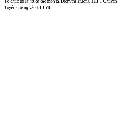
Tổ chức thi lại tất cả các môn tại Điểm thi Trường THPT Chuyên
Tuyên Quang vào 14-15/8