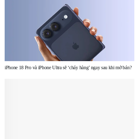
iPhone 18 Pro và iPhone Ultra sẽ ‘cháy hàng’ ngay sau khi mở bán?