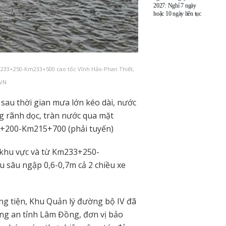
2027: Nghỉ 7 ngày
hoặc 10 ngày liên tục
m233+250-Km233+500 cao tốc Vĩnh Hảo-Phan Thiết,
 VN
 sau thời gian mưa lớn kéo dài, nước
g rãnh dọc, tràn nước qua mặt
5+200-Km215+700 (phải tuyến)
 khu vực và từ Km233+250-
 sâu ngập 0,6-0,7m cả 2 chiều xe
g tiện, Khu Quản lý đường bộ IV đã
ng an tỉnh Lâm Đồng, đơn vị bảo