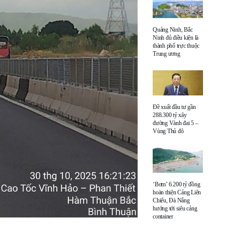
Quảng Ninh, Bắc
Ninh đủ điều kiện là
thành phố trực thuộc
Trung ương
Đề xuất đầu tư gần
288.300 tỷ xây
đường Vành đai 5 –
Vùng Thủ đô
‘Bơm’ 6.200 tỷ đồng
hoàn thiện Cảng Liên
Chiểu, Đà Nẵng
hướng tới siêu cảng
container