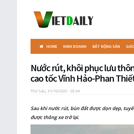
HOME
KINH DOANH
BẤT ĐỘNG SẢN
GIÁ
Nước rút, khôi phục lưu thô
cao tốc Vĩnh Hảo-Phan Thiế
Thứ Sáu, 31/10/2025 - 03:34
Sau khi nước rút, bùn đất được dọn dẹp, tuyế
được thông xe trở lại.