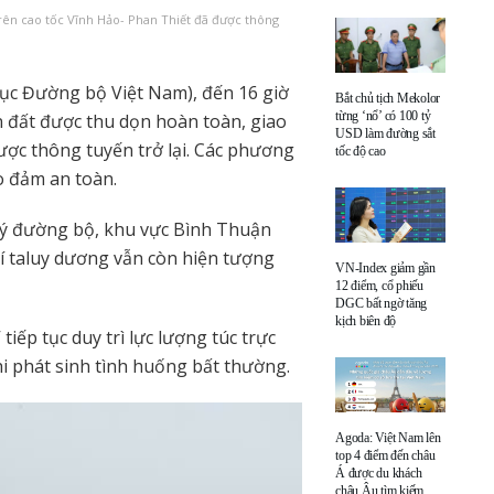
trên cao tốc Vĩnh Hảo- Phan Thiết đã được thông
ục Đường bộ Việt Nam), đến 16 giờ
Bắt chủ tịch Mekolor
từng ‘nổ’ có 100 tỷ
n đất được thu dọn hoàn toàn, giao
USD làm đường sắt
ược thông tuyến trở lại. Các phương
tốc độ cao
ảo đảm an toàn.
 lý đường bộ, khu vực Bình Thuận
rí taluy dương vẫn còn hiện tượng
VN-Index giảm gần
12 điểm, cổ phiếu
DGC bất ngờ tăng
kịch biên độ
iếp tục duy trì lực lượng túc trực
hi phát sinh tình huống bất thường.
Agoda: Việt Nam lên
top 4 điểm đến châu
Á được du khách
châu Âu tìm kiếm