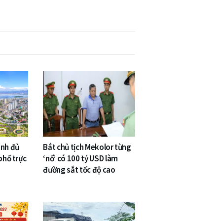
inh đủ
Bắt chủ tịch Mekolor từng
phố trực
‘nổ’ có 100 tỷ USD làm
đường sắt tốc độ cao