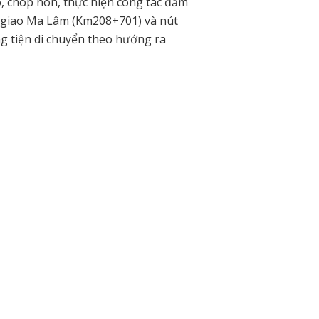
, chóp nón, thực hiện công tác đảm
 giao Ma Lâm (Km208+701) và nút
g tiện di chuyển theo hướng ra