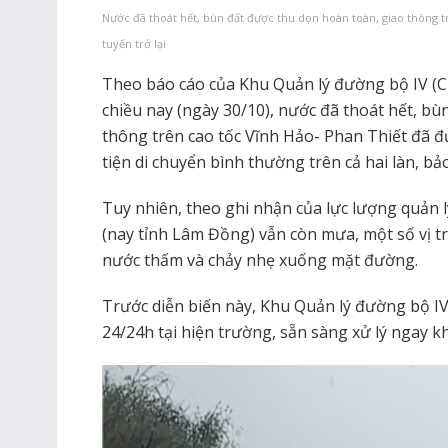
Nước đã thoát hết, bùn đất được thu dọn hoàn toàn, giao thông 
tuyến trở lại
Theo báo cáo của Khu Quản lý đường bộ IV (C
chiều nay (ngày 30/10), nước đã thoát hết, bù
thông trên cao tốc Vĩnh Hảo- Phan Thiết đã đ
tiện di chuyển bình thường trên cả hai làn, b
Tuy nhiên, theo ghi nhận của lực lượng quản
(nay tỉnh Lâm Đồng) vẫn còn mưa, một số vị t
nước thấm và chảy nhẹ xuống mặt đường.
Trước diễn biến này, Khu Quản lý đường bộ IV t
24/24h tại hiện trường, sẵn sàng xử lý ngay k