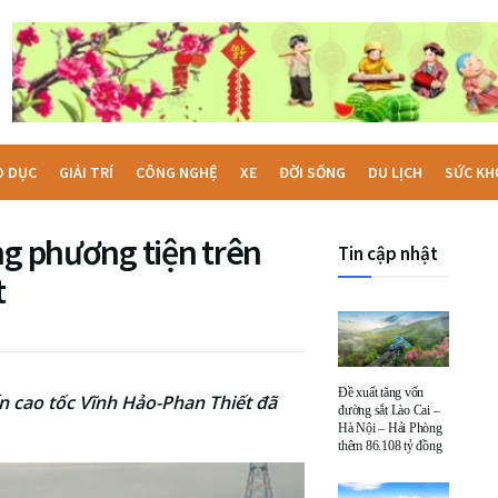
O DỤC
GIẢI TRÍ
CÔNG NGHỆ
XE
ĐỜI SỐNG
DU LỊCH
SỨC KH
ng phương tiện trên
Tin cập nhật
t
Đề xuất tăng vốn
n cao tốc Vĩnh Hảo-Phan Thiết đã
đường sắt Lào Cai –
Hà Nội – Hải Phòng
thêm 86.108 tỷ đồng