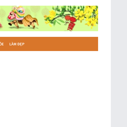
ỎE
LÀM ĐẸP