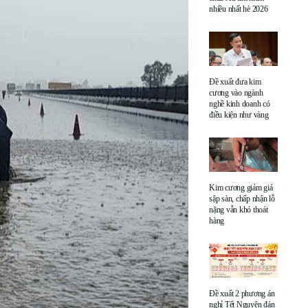
nhiều nhất hè 2026
Đề xuất đưa kim
cương vào ngành
nghề kinh doanh có
điều kiện như vàng
Kim cương giảm giá
sập sàn, chấp nhận lỗ
nặng vẫn khó thoát
hàng
Đề xuất 2 phương án
nghỉ Tết Nguyên đán