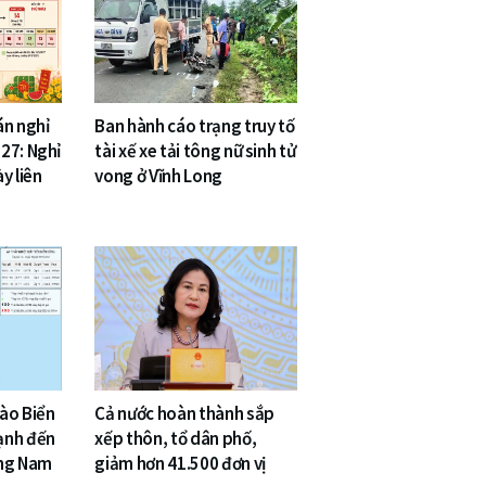
án nghỉ
Ban hành cáo trạng truy tố
27: Nghỉ
tài xế xe tải tông nữ sinh tử
y liên
vong ở Vĩnh Long
vào Biển
Cả nước hoàn thành sắp
ạnh đến
xếp thôn, tổ dân phố,
ông Nam
giảm hơn 41.500 đơn vị