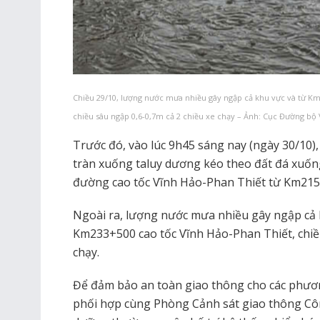
Chiều 29/10, lượng nước mưa nhiều gây ngập cả khu vực và từ K
chiều sâu ngập 0,6-0,7m cả 2 chiều xe chạy – Ảnh: Cục Đường bộ
Trước đó, vào lúc 9h45 sáng nay (ngày 30/10),
tràn xuống taluy dương kéo theo đất đá xuốn
đường cao tốc Vĩnh Hảo-Phan Thiết từ Km21
Ngoài ra, lượng nước mưa nhiều gây ngập cả
Km233+500 cao tốc Vĩnh Hảo-Phan Thiết, chiều
chạy.
Để đảm bảo an toàn giao thông cho các phươn
phối hợp cùng Phòng Cảnh sát giao thông Cô