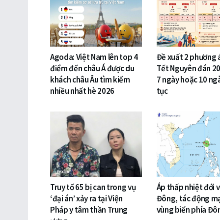
Agoda: Việt Nam lên top 4
Đề xuất 2 phương 
điểm đến châu Á được du
Tết Nguyên đán 20
khách châu Âu tìm kiếm
7 ngày hoặc 10 ngà
nhiều nhất hè 2026
tục
Truy tố 65 bị can trong vụ
Áp thấp nhiệt đới 
‘đại án’ xảy ra tại Viện
Đông, tác động m
Pháp y tâm thần Trung
vùng biển phía Đ