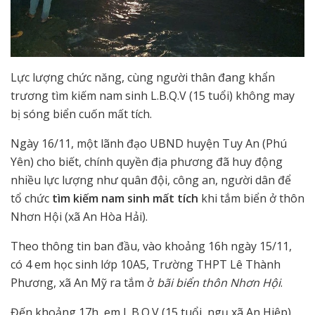
Lực lượng chức năng, cùng người thân đang khẩn
trương tìm kiếm nam sinh L.B.Q.V (15 tuổi) không may
bị sóng biển cuốn mất tích.
Ngày 16/11, một lãnh đạo UBND huyện Tuy An (Phú
Yên) cho biết, chính quyền địa phương đã huy động
nhiều lực lượng như quân đội, công an, người dân để
tổ chức
tìm kiếm nam sinh mất tích
khi tắm biển ở thôn
Nhơn Hội (xã An Hòa Hải).
Theo thông tin ban đầu, vào khoảng 16h ngày 15/11,
có 4 em học sinh lớp 10A5, Trường THPT Lê Thành
Phương, xã An Mỹ ra tắm ở
bãi biển thôn Nhơn Hội
.
Đến khoảng 17h, em L.B.Q.V (15 tuổi, ngụ xã An Hiệp)