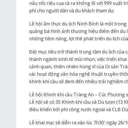
nấu nồi riêu cua cà ra khổng lồ với 999 suất t
phí cho người dân và du khách tham dự.
Lễ hội ẩm thực du lịch Ninh Bình là một tron
quảng bá hình ảnh thương hiệu điểm đến du lị
những tiềm năng, lợi thế phát triển du lịch củ
Đặt mục tiêu trở thành trung tâm du lịch của c
thành ngành kinh tế mũi nhọn, việc triển khai
cảnh quan, thiên nhiên hùng vĩ của Di sản Trà
các hoạt động văn hóa nghệ thuật truyền thốn
khinh khí cầu sẽ đem đến nhiều trải nghiệm c
Lễ hội Khinh khí cầu Tràng An – Cúc Phương s
Lễ hội sẽ có 35 Khinh khí cầu và Dù lượn (13 
điều khiển bởi phi công nước ngoài và CLB D
Lễ khai mạc sẽ diễn ra vào lúc 7h30′ ngày 26/