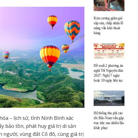
Kim cương giảm giá
sập sàn, chấp nhận lỗ
nặng vẫn khó thoát
hàng
Đề xuất 2 phương án
nghỉ Tết Nguyên đán
2027: Nghỉ 7 ngày
hoặc 10 ngày liên tục
Hệ thống thu phí cao
hóa – lịch sử, tỉnh Ninh Bình xác
tốc Bắc-Nam vẫn gặp
trục trặc sau nhiều lần
ấy bảo tồn, phát huy giá trị di sản
khắc phục
n người, vùng đất Cố đô, cùng giá trị