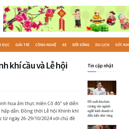
O DỤC
GIẢI TRÍ
CÔNG NGHỆ
XE
ĐỜI SỐNG
DU LỊCH
SỨC KH
nh khí cầu và Lễ hội
Tin cập nhật
Đề xuất đưa kim
Tinh hoa ẩm thực miền Cố đô” sẽ diễn
cương vào ngành
 hấp dẫn. Đồng thời Lễ hội Khinh khí
nghề kinh doanh có
điều kiện như vàng
 từ ngày 26-29/10/2024 với chủ đề