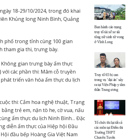
ừ ngày 18-29/10/2024, trong đó khai
viên Khủng long Ninh Bình, Quảng
Ban hành cáo trạng
truy tố tài xế xe tải
tông nữ sinh tử vong
nh phố trong tỉnh cùng 100 gian
ở Vĩnh Long
 tham gia thi, trưng bày.
m Không gian trưng bày ẩm thực
) với các phần thi: Mâm cỗ truyền
Truy tố 65 bị can
 phát triển văn hóa ẩm thực du lịch
trong vụ ‘đại án’ xảy
ra tại Viện Pháp y tâm
thần Trung ương
uộc thi: Cắm hoa nghệ thuật, Trạng
 bằng trẻ em, nặn tò he, cờ vua, nấu
g cùng ẩm thực du lịch Ninh Bình… Đặc
Tổ chức thi lại tất cả
ảng diễn ẩm thực của Hiệp hội Đầu
các môn tại Điểm thi
Trường THPT
, Hội đầu bếp Hoàng Gia Việt Nam
Chuyên Tuyên