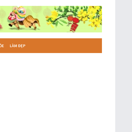
ỎE
LÀM ĐẸP