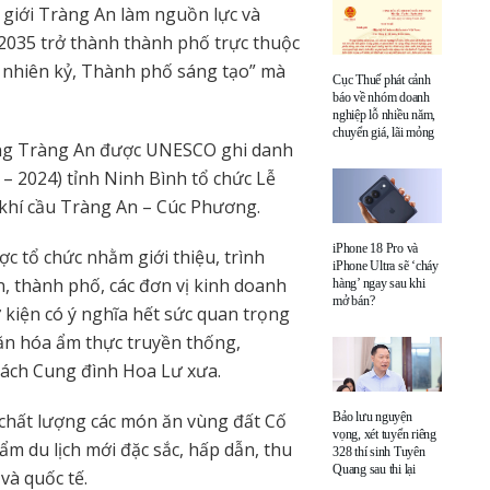
 giới Tràng An làm nguồn lực và
 2035 trở thành thành phố trực thuộc
n nhiên kỷ, Thành phố sáng tạo” mà
Cục Thuế phát cảnh
báo về nhóm doanh
nghiệp lỗ nhiều năm,
chuyển giá, lãi mỏng
ng Tràng An được UNESCO ghi danh
4 – 2024) tỉnh Ninh Bình tổ chức Lễ
 khí cầu Tràng An – Cúc Phương.
iPhone 18 Pro và
c tổ chức nhằm giới thiệu, trình
iPhone Ultra sẽ ‘cháy
n, thành phố, các đơn vị kinh doanh
hàng’ ngay sau khi
mở bán?
ự kiện có ý nghĩa hết sức quan trọng
văn hóa ẩm thực truyền thống,
cách Cung đình Hoa Lư xưa.
, chất lượng các món ăn vùng đất Cố
Bảo lưu nguyện
vọng, xét tuyển riêng
m du lịch mới đặc sắc, hấp dẫn, thu
328 thí sinh Tuyên
Quang sau thi lại
và quốc tế.