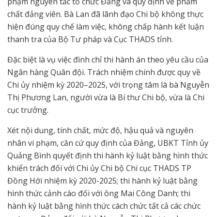
phạm nguyên tắc tổ chức Đảng và quy định về phẩm
chất đảng viên. Bà Lan đã lãnh đạo Chi bộ không thực
hiện đúng quy chế làm việc, không chấp hành kết luận
thanh tra của Bộ Tư pháp và Cục THADS tỉnh.
Đặc biệt là vụ việc đình chỉ thi hành án theo yêu cầu của
Ngân hàng Quân đội. Trách nhiệm chính được quy về
Chi ủy nhiệm kỳ 2020–2025, với trọng tâm là bà Nguyễn
Thị Phương Lan, người vừa là Bí thư Chi bộ, vừa là Chi
cục trưởng.
Xét nội dung, tính chất, mức độ, hậu quả và nguyên
nhân vi phạm, căn cứ quy định của Đảng, UBKT Tỉnh ủy
Quảng Bình quyết định thi hành kỷ luật bằng hình thức
khiển trách đối với Chi ủy Chi bộ Chi cục THADS TP
Đồng Hới nhiệm kỳ 2020-2025; thi hành kỷ luật bằng
hình thức cảnh cáo đối với ông Mai Công Danh; thi
hành kỷ luật bằng hình thức cách chức tất cả các chức