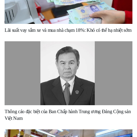
Lãi suất vay sắm xe và mua nhà chạm 18%: Khó có thể hạ nhiệt sớm
Thông cáo đặc biệt của Ban Chấp hành Trung ương Đảng Cộng sản
Việt Nam