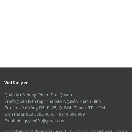
VietDaily.vn
Quản lý nội dung: Phạm Đức Quỳnh
Trưởng ban biên tập: Nhà báo Nguyễn Thanh Bình
Trụ sở: 49 đường D5, P. 25, Q. Bình Thạnh, TP. HCM
Điện thoại: 028 3602 4005 – 0919 099 989
Email: ducquynh001@gmail.com
Giấy phép hoạt động số 65/GP-TTĐT do Sở Thông tin và Truyền