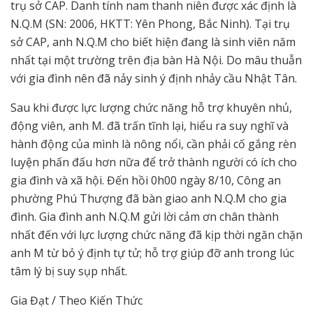
trụ sở CAP. Danh tính nam thanh niên được xác định là
N.Q.M (SN: 2006, HKTT: Yên Phong, Bắc Ninh). Tại trụ
sở CAP, anh N.Q.M cho biết hiện đang là sinh viên năm
nhất tại một trường trên địa bàn Hà Nội. Do mâu thuẫn
với gia đình nên đã nảy sinh ý định nhảy cầu Nhật Tân.
Sau khi được lực lượng chức năng hỗ trợ khuyên nhủ,
động viên, anh M. đã trấn tĩnh lại, hiểu ra suy nghĩ và
hành động của mình là nông nổi, cần phải cố gắng rèn
luyện phấn đấu hơn nữa để trở thành người có ích cho
gia đình và xã hội. Đến hồi 0h00 ngày 8/10, Công an
phường Phú Thượng đã bàn giao anh N.Q.M cho gia
đình. Gia đình anh N.Q.M gửi lời cảm ơn chân thành
nhất đến với lực lượng chức năng đã kịp thời ngăn chặn
anh M từ bỏ ý định tự tử; hỗ trợ giúp đỡ anh trong lúc
tâm lý bị suy sụp nhất.
Gia Đạt / Theo Kiến Thức