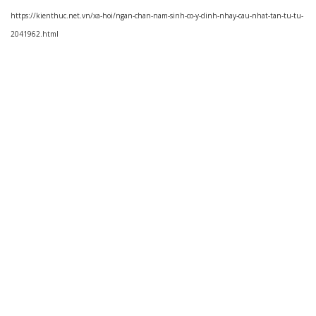
https://kienthuc.net.vn/xa-hoi/ngan-chan-nam-sinh-co-y-dinh-nhay-cau-nhat-tan-tu-tu-
2041962.html