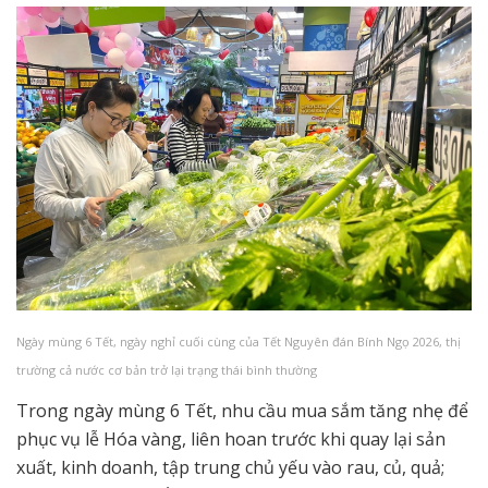
Ngày mùng 6 Tết, ngày nghỉ cuối cùng của Tết Nguyên đán Bính Ngọ 2026, thị
trường cả nước cơ bản trở lại trạng thái bình thường
Trong ngày mùng 6 Tết, nhu cầu mua sắm tăng nhẹ để
phục vụ lễ Hóa vàng, liên hoan trước khi quay lại sản
xuất, kinh doanh, tập trung chủ yếu vào rau, củ, quả;