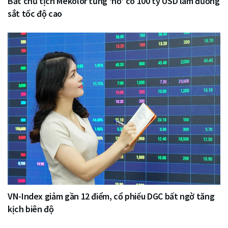
Bắt chủ tịch Mekolor từng ‘nổ’ có 100 tỷ USD làm đường
sắt tốc độ cao
VN-Index giảm gần 12 điểm, cổ phiếu DGC bất ngờ tăng
kịch biên độ