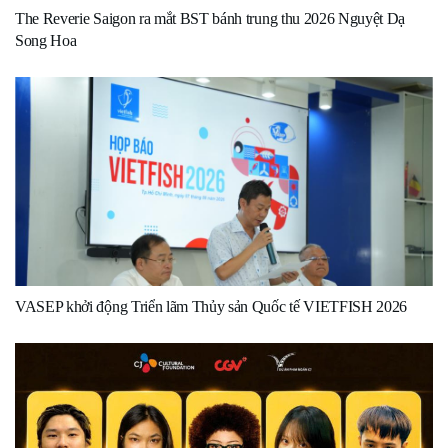
The Reverie Saigon ra mắt BST bánh trung thu 2026 Nguyệt Dạ
Song Hoa
VASEP khởi động Triển lãm Thủy sản Quốc tế VIETFISH 2026