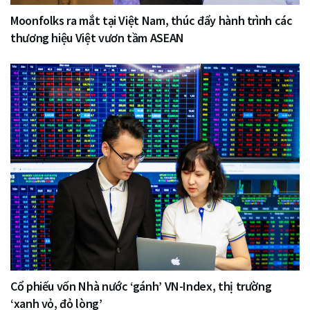
Moonfolks ra mắt tại Việt Nam, thúc đẩy hành trình các
thương hiệu Việt vươn tầm ASEAN
Cổ phiếu vốn Nhà nước ‘gánh’ VN-Index, thị trường
‘xanh vỏ, đỏ lòng’