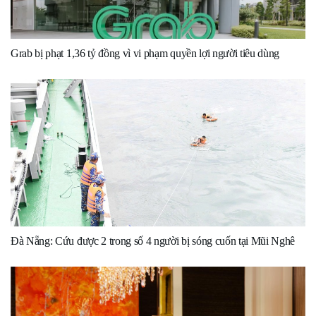
Grab bị phạt 1,36 tỷ đồng vì vi phạm quyền lợi người tiêu dùng
Đà Nẵng: Cứu được 2 trong số 4 người bị sóng cuốn tại Mũi Nghê