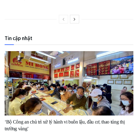
Tin cập nhật
‘Bộ Công an chủ trì xử lý hành vi buôn lậu, đầu cơ, thao túng thị
trường vàng’