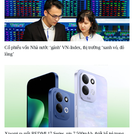
Cổ phiếu vốn Nhà nước ‘gánh’ VN-Index, thị trường ‘xanh vỏ, đỏ
lòng’
Xiaomi ra mắt REDMI 17 Series, pin 7.500mAh, thiết kế trẻ trung,