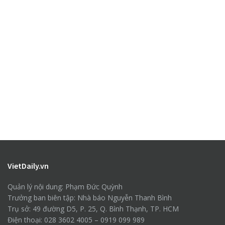
VietDaily.vn
Quản lý nội dung: Phạm Đức Quỳnh
Trưởng ban biên tập: Nhà báo Nguyễn Thanh Bình
Trụ sở: 49 đường D5, P. 25, Q. Bình Thạnh, TP. HCM
Điện thoại: 028 3602 4005 – 0919 099 989