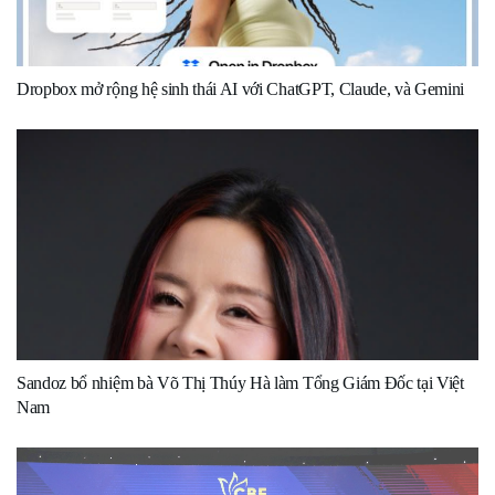
Dropbox mở rộng hệ sinh thái AI với ChatGPT, Claude, và Gemini
Sandoz bổ nhiệm bà Võ Thị Thúy Hà làm Tổng Giám Đốc tại Việt
Nam