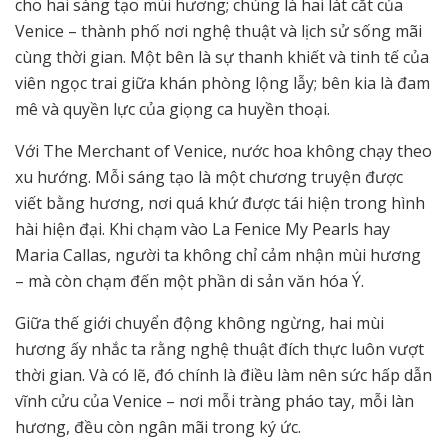
cho hai sáng tạo mùi hương; chúng là hai lát cắt của
Venice – thành phố nơi nghệ thuật và lịch sử sống mãi
cùng thời gian. Một bên là sự thanh khiết và tinh tế của
viên ngọc trai giữa khán phòng lộng lẫy; bên kia là đam
mê và quyền lực của giọng ca huyền thoại.
Với The Merchant of Venice, nước hoa không chạy theo
xu hướng. Mỗi sáng tạo là một chương truyện được
viết bằng hương, nơi quá khứ được tái hiện trong hình
hài hiện đại. Khi chạm vào La Fenice My Pearls hay
Maria Callas, người ta không chỉ cảm nhận mùi hương
– mà còn chạm đến một phần di sản văn hóa Ý.
Giữa thế giới chuyển động không ngừng, hai mùi
hương ấy nhắc ta rằng nghệ thuật đích thực luôn vượt
thời gian. Và có lẽ, đó chính là điều làm nên sức hấp dẫn
vĩnh cửu của Venice – nơi mỗi tràng pháo tay, mỗi làn
hương, đều còn ngân mãi trong ký ức.