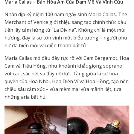
Maria Callas – Bản Hòa Âm Của Đam Mê Và Vĩnh Cửu
Nhân dịp kỷ niệm 100 năm ngày sinh Maria Callas, The
Merchant of Venice giới thiệu sáng tạo chính thức đầu
tiên lấy cảm hứng từ “La Divina”. Không chỉ là một mùi
hương, đây là sự tôn vinh một biểu tượng – người phụ
nữ đã biến mỗi vai diễn thành bất tử.
Maria Callas mở đầu đầy rực rỡ với Cam Bergamot, Hoa
Cam và Tiêu Hồng, như khoảnh khắc giọng soprano
vút cao, sắc nét và đầy nội lực. Tầng giữa là sự hòa
quyện của Hoa Nhài, Hoa Diên Vĩ và Hoa Hồng, tạo nên
chiều sâu cảm xúc – vừa mềm mại vừa mãnh liệt, tựa
những aria bất hủ.