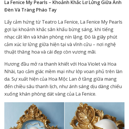
La Fenice My Pearls – Khoảnh Khắc Lơ Lửng Giữa Ánh
Đèn Và Tràng Pháo Tay
Lấy cảm hứng từ Teatro La Fenice, La Fenice My Pearls
gợi lại khoảnh khắc sân khấu bừng sáng, khi tiếng
nhạc cất lên và khán phòng nín lặng. Đó là giây phút
cảm xúc lơ lửng giữa hiện tại và vĩnh cửu – nơi nghệ
thuật thăng hoa và cái đẹp còn vương mãi.
Hương đầu mở ra thanh khiết với Hoa Violet và Hoa
Nhài, tạo cảm giác mềm mại như lớp voan phủ trên làn
da. Sự xuất hiện của Hoa Mộc Lan ở tầng giữa mang
đến chiều sâu thanh lịch, như ánh sáng dịu dàng chiếu
xuống khán phòng dát vàng của La Fenice.