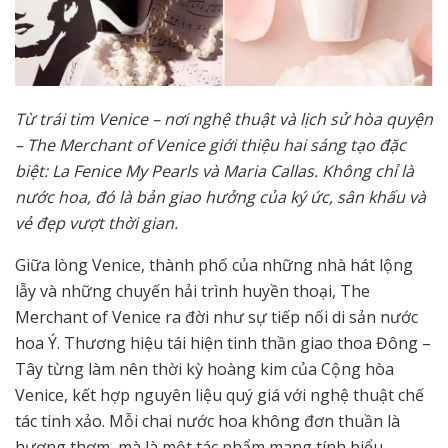
Từ trái tim Venice – nơi nghệ thuật và lịch sử hòa quyện
– The Merchant of Venice giới thiệu hai sáng tạo đặc
biệt: La Fenice My Pearls và Maria Callas. Không chỉ là
nước hoa, đó là bản giao hưởng của ký ức, sân khấu và
vẻ đẹp vượt thời gian.
Giữa lòng Venice, thành phố của những nhà hát lộng
lẫy và những chuyến hải trình huyền thoại, The
Merchant of Venice ra đời như sự tiếp nối di sản nước
hoa Ý. Thương hiệu tái hiện tinh thần giao thoa Đông –
Tây từng làm nên thời kỳ hoàng kim của Cộng hòa
Venice, kết hợp nguyên liệu quý giá với nghệ thuật chế
tác tinh xảo. Mỗi chai nước hoa không đơn thuần là
hương thơm, mà là một tác phẩm mang tính biểu