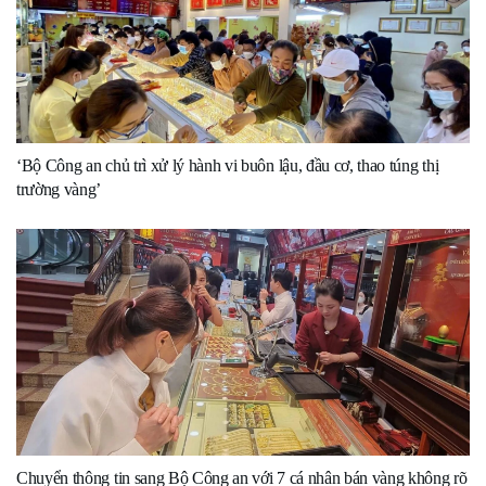
‘Bộ Công an chủ trì xử lý hành vi buôn lậu, đầu cơ, thao túng thị
trường vàng’
Chuyển thông tin sang Bộ Công an với 7 cá nhân bán vàng không rõ