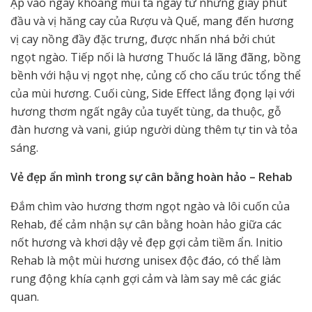
Ập vào ngay khoang mũi ta ngay từ những giây phút
đầu và vị hăng cay của Rượu và Quế, mang đến hương
vị cay nồng đầy đặc trưng, được nhấn nhá bởi chút
ngọt ngào. Tiếp nối là hương Thuốc lá lãng đãng, bồng
bềnh với hậu vị ngọt nhẹ, củng cố cho cấu trúc tổng thể
của mùi hương. Cuối cùng, Side Effect lắng đọng lại với
hương thơm ngất ngây của tuyết tùng, da thuộc, gỗ
đàn hương và vani, giúp người dùng thêm tự tin và tỏa
sáng.
Vẻ đẹp ẩn mình trong sự cân bằng hoàn hảo – Rehab
Đắm chìm vào hương thơm ngọt ngào và lôi cuốn của
Rehab, để cảm nhận sự cân bằng hoàn hảo giữa các
nốt hương và khơi dậy vẻ đẹp gợi cảm tiềm ẩn. Initio
Rehab là một mùi hương unisex độc đáo, có thể làm
rung động khía cạnh gợi cảm và làm say mê các giác
quan.