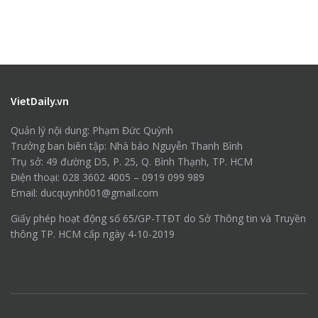
VietDaily.vn
Quản lý nội dung: Phạm Đức Quỳnh
Trưởng ban biên tập: Nhà báo Nguyễn Thanh Bình
Trụ sở: 49 đường D5, P. 25, Q. Bình Thạnh, TP. HCM
Điện thoại: 028 3602 4005 – 0919 099 989
Email: ducquynh001@gmail.com
Giấy phép hoạt động số 65/GP-TTĐT do Sở Thông tin và Truyền
thông TP. HCM cấp ngày 4-10-2019