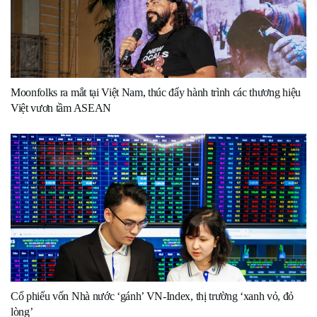
Moonfolks ra mắt tại Việt Nam, thúc đẩy hành trình các thương hiệu
Việt vươn tầm ASEAN
Cổ phiếu vốn Nhà nước ‘gánh’ VN-Index, thị trường ‘xanh vỏ, đỏ
lòng’