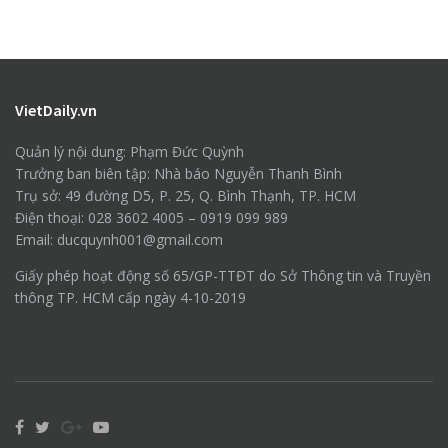
VietDaily.vn
Quản lý nội dung: Phạm Đức Quỳnh
Trưởng ban biên tập: Nhà báo Nguyễn Thanh Bình
Trụ sở: 49 đường D5, P. 25, Q. Bình Thạnh, TP. HCM
Điện thoại: 028 3602 4005 – 0919 099 989
Email: ducquynh001@gmail.com
Giấy phép hoạt động số 65/GP-TTĐT do Sở Thông tin và Truyền
thông TP. HCM cấp ngày 4-10-2019