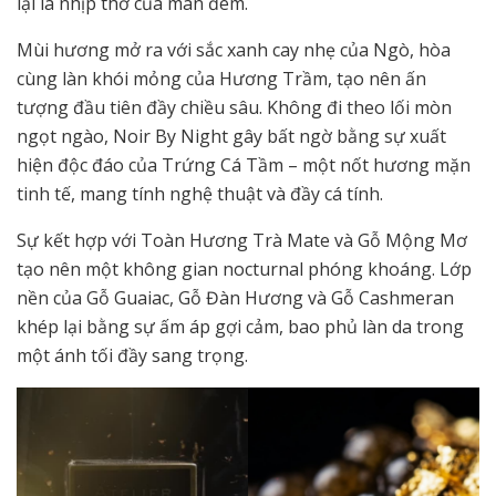
lại là nhịp thở của màn đêm.
Mùi hương mở ra với sắc xanh cay nhẹ của Ngò, hòa
cùng làn khói mỏng của Hương Trầm, tạo nên ấn
tượng đầu tiên đầy chiều sâu. Không đi theo lối mòn
ngọt ngào, Noir By Night gây bất ngờ bằng sự xuất
hiện độc đáo của Trứng Cá Tầm – một nốt hương mặn
tinh tế, mang tính nghệ thuật và đầy cá tính.
Sự kết hợp với Toàn Hương Trà Mate và Gỗ Mộng Mơ
tạo nên một không gian nocturnal phóng khoáng. Lớp
nền của Gỗ Guaiac, Gỗ Đàn Hương và Gỗ Cashmeran
khép lại bằng sự ấm áp gợi cảm, bao phủ làn da trong
một ánh tối đầy sang trọng.