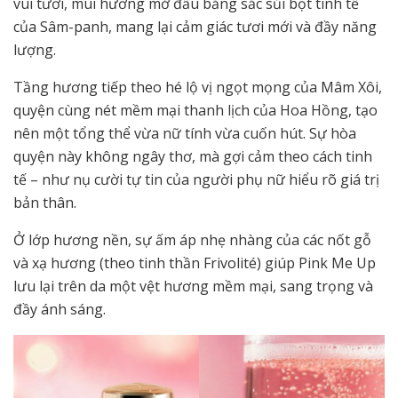
vui tươi, mùi hương mở đầu bằng sắc sủi bọt tinh tế
của Sâm-panh, mang lại cảm giác tươi mới và đầy năng
lượng.
Tầng hương tiếp theo hé lộ vị ngọt mọng của Mâm Xôi,
quyện cùng nét mềm mại thanh lịch của Hoa Hồng, tạo
nên một tổng thể vừa nữ tính vừa cuốn hút. Sự hòa
quyện này không ngây thơ, mà gợi cảm theo cách tinh
tế – như nụ cười tự tin của người phụ nữ hiểu rõ giá trị
bản thân.
Ở lớp hương nền, sự ấm áp nhẹ nhàng của các nốt gỗ
và xạ hương (theo tinh thần Frivolité) giúp Pink Me Up
lưu lại trên da một vệt hương mềm mại, sang trọng và
đầy ánh sáng.