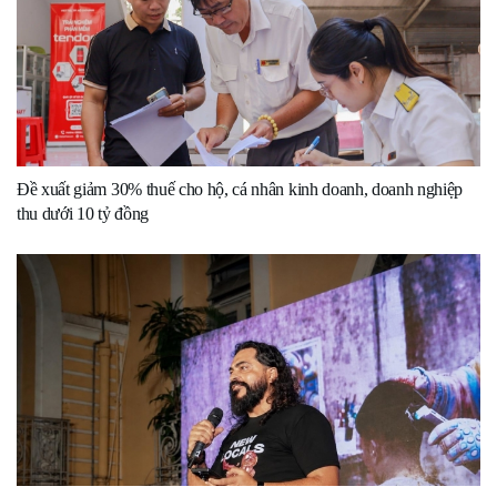
Đề xuất giảm 30% thuế cho hộ, cá nhân kinh doanh, doanh nghiệp
thu dưới 10 tỷ đồng