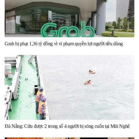
Grab bị phạt 1,36 tỷ đồng vì vi phạm quyền lợi người tiêu dùng
Đà Nẵng: Cứu được 2 trong số 4 người bị sóng cuốn tại Mũi Nghê