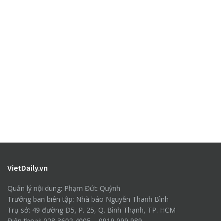
VietDaily.vn
Quản lý nội dung: Phạm Đức Quỳnh
Trưởng ban biên tập: Nhà báo Nguyễn Thanh Bình
Trụ sở: 49 đường D5, P. 25, Q. Bình Thạnh, TP. HCM
Điện thoại: 028 3602 4005 – 0919 099 989