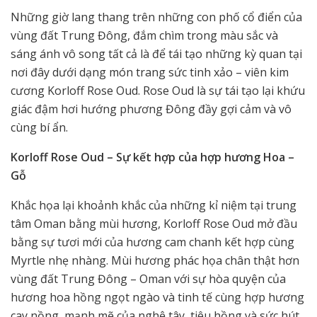
Những giờ lang thang trên những con phố cổ điển của
vùng đất Trung Đông, đắm chìm trong màu sắc và
sáng ánh vô song tất cả là để tái tạo những kỳ quan tại
nơi đây dưới dạng món trang sức tinh xảo – viên kim
cương Korloff Rose Oud. Rose Oud là sự tái tạo lại khứu
giác đậm hơi hướng phương Đông đầy gợi cảm và vô
cùng bí ẩn.
Korloff Rose Oud – Sự kết hợp của hợp hương Hoa –
Gỗ
Khắc họa lại khoảnh khắc của những kỉ niệm tại trung
tâm Oman bằng mùi hương, Korloff Rose Oud mở đầu
bằng sự tươi mới của hương cam chanh kết hợp cùng
Myrtle nhẹ nhàng. Mùi hương phác họa chân thật hơn
vùng đất Trung Đông – Oman với sự hòa quyện của
hương hoa hồng ngọt ngào và tinh tế cùng hợp hương
cay nồng, mạnh mẽ của nghệ tây, tiêu hồng và sức hút