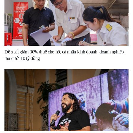
Đề xuất giảm 30% thuế cho hộ, cá nhân kinh doanh, doanh nghiệp
thu dưới 10 tỷ đồng