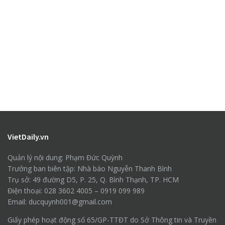
VietDaily.vn
Quản lý nội dung: Phạm Đức Quỳnh
Trưởng ban biên tập: Nhà báo Nguyễn Thanh Bình
Trụ sở: 49 đường D5, P. 25, Q. Bình Thạnh, TP. HCM
Điện thoại: 028 3602 4005 – 0919 099 989
Email: ducquynh001@gmail.com
Giấy phép hoạt động số 65/GP-TTĐT do Sở Thông tin và Truyền