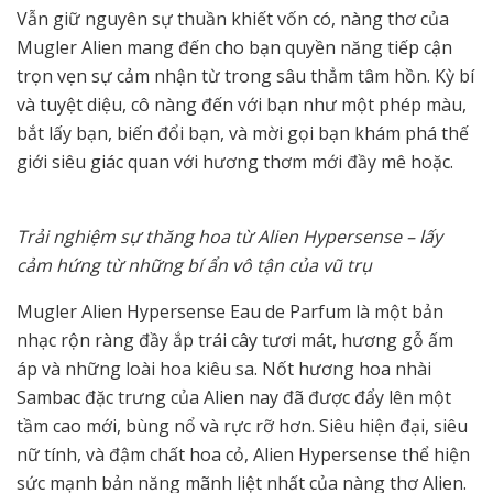
Vẫn giữ nguyên sự thuần khiết vốn có, nàng thơ của
Mugler Alien mang đến cho bạn quyền năng tiếp cận
trọn vẹn sự cảm nhận từ trong sâu thẳm tâm hồn. Kỳ bí
và tuyệt diệu, cô nàng đến với bạn như một phép màu,
bắt lấy bạn, biến đổi bạn, và mời gọi bạn khám phá thế
giới siêu giác quan với hương thơm mới đầy mê hoặc.
Trải nghiệm sự thăng hoa từ Alien Hypersense – lấy
cảm hứng từ những bí ẩn vô tận của vũ trụ
Mugler Alien Hypersense Eau de Parfum là một bản
nhạc rộn ràng đầy ắp trái cây tươi mát, hương gỗ ấm
áp và những loài hoa kiêu sa. Nốt hương hoa nhài
Sambac đặc trưng của Alien nay đã được đẩy lên một
tầm cao mới, bùng nổ và rực rỡ hơn. Siêu hiện đại, siêu
nữ tính, và đậm chất hoa cỏ, Alien Hypersense thể hiện
sức mạnh bản năng mãnh liệt nhất của nàng thơ Alien.