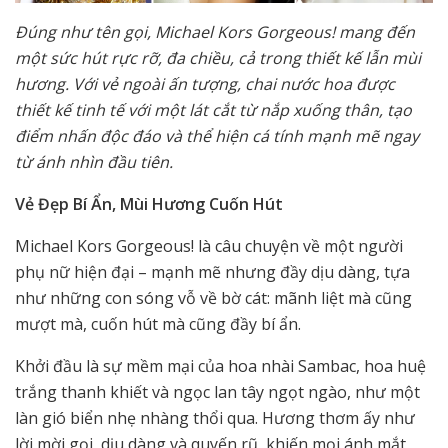
Đúng như tên gọi, Michael Kors Gorgeous! mang đến
một sức hút rực rỡ, đa chiều, cả trong thiết kế lẫn mùi
hương. Với vẻ ngoài ấn tượng, chai nước hoa được
thiết kế tinh tế với một lát cắt từ nắp xuống thân, tạo
điểm nhấn độc đáo và thể hiện cá tính mạnh mẽ ngay
từ ánh nhìn đầu tiên.
Vẻ Đẹp Bí Ẩn, Mùi Hương Cuốn Hút
Michael Kors Gorgeous! là câu chuyện về một người
phụ nữ hiện đại – mạnh mẽ nhưng đầy dịu dàng, tựa
như những con sóng vỗ về bờ cát: mãnh liệt mà cũng
mượt mà, cuốn hút mà cũng đầy bí ẩn.
Khởi đầu là sự mềm mại của hoa nhài Sambac, hoa huệ
trắng thanh khiết và ngọc lan tây ngọt ngào, như một
làn gió biển nhẹ nhàng thổi qua. Hương thơm ấy như
lời mời gọi, dịu dàng và quyến rũ, khiến mọi ánh mắt