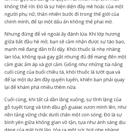
không thể rời. Đó là sự hiện diện đầy mê hoặc của một
người phụ nữ, thản nhiên bước đi trong thế giới của
chính mình, để lại một dấu ấn không thể phai mờ.
Nhưng đừng để vẻ ngoài ấy đánh lừa. Khi lớp hương
giữa bắt đầu hé mở, bạn sẽ cảm nhận được sự táo bạo,
mạnh mẽ đang dần trỗi dậy. Khói thuốc lá nhẹ nhàng
lan tỏa, không quá gay gắt nhưng đủ để mang đến một
cảm giác ấm áp và gợi cảm. Giống như những tia nắng
cuối cùng của buổi chiều tà, khói thuốc lá lướt qua và
để lại một dư âm đầy quyến luyến, khiến bạn phải quay
lại để khám phá nhiều thêm nữa.
Cuối cùng, khi tất cả dần lắng xuống, sự tĩnh lặng của
gỗ tuyết tùng và tinh dầu gỗ guaiac vươn mình lên, như
nền tảng vững chắc dưới chân một con sóng. Đó là sự
bình yên giữa không gian vô tận, tựa như ánh sáng dịu
dàng của mặt trời lặn, tỏa ra một sức hút nhẹ nhàng