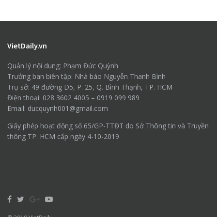
VietDaily.vn
Quản lý nội dung: Phạm Đức Quỳnh
Trưởng ban biên tập: Nhà báo Nguyễn Thanh Bình
Trụ sở: 49 đường D5, P. 25, Q. Bình Thạnh, TP. HCM
Điện thoại: 028 3602 4005 – 0919 099 989
Email: ducquynh001@gmail.com
Giấy phép hoạt động số 65/GP-TTĐT do Sở Thông tin và Truyền
thông TP. HCM cấp ngày 4-10-2019