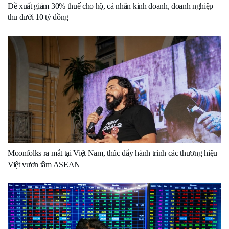
Đề xuất giảm 30% thuế cho hộ, cá nhân kinh doanh, doanh nghiệp
thu dưới 10 tỷ đồng
Moonfolks ra mắt tại Việt Nam, thúc đẩy hành trình các thương hiệu
Việt vươn tầm ASEAN