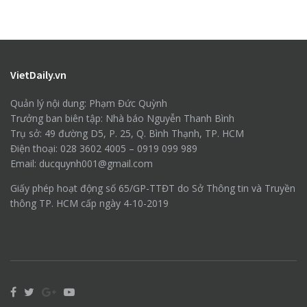
VietDaily.vn
Quản lý nội dung: Phạm Đức Quỳnh
Trưởng ban biên tập: Nhà báo Nguyễn Thanh Bình
Trụ sở: 49 đường D5, P. 25, Q. Bình Thạnh, TP. HCM
Điện thoại: 028 3602 4005 – 0919 099 989
Email: ducquynh001@gmail.com
Giấy phép hoạt động số 65/GP-TTĐT do Sở Thông tin và Truyền
thông TP. HCM cấp ngày 4-10-2019