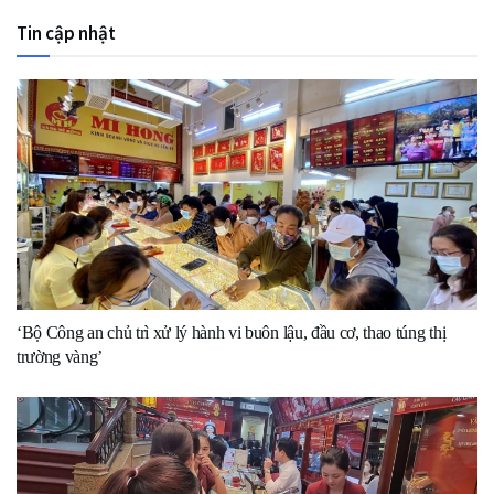
Tin cập nhật
‘Bộ Công an chủ trì xử lý hành vi buôn lậu, đầu cơ, thao túng thị
trường vàng’