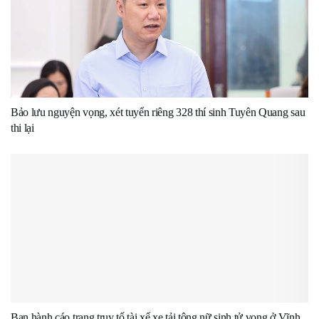
Bảo lưu nguyện vọng, xét tuyển riêng 328 thí sinh Tuyên Quang sau
thi lại
Ban hành cáo trạng truy tố tài xế xe tải tông nữ sinh tử vong ở Vĩnh