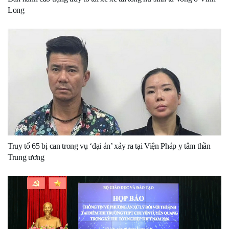
Long
Truy tố 65 bị can trong vụ ‘đại án’ xảy ra tại Viện Pháp y tâm thần
Trung ương