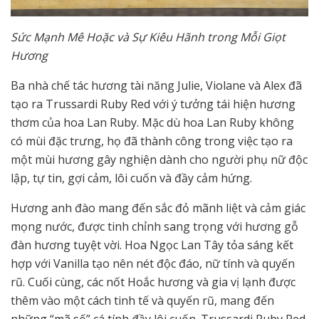
Sức Mạnh Mê Hoặc và Sự Kiêu Hãnh trong Mỗi Giọt
Hương
Ba nhà chế tác hương tài năng Julie, Violane và Alex đã
tạo ra Trussardi Ruby Red với ý tưởng tái hiện hương
thơm của hoa Lan Ruby. Mặc dù hoa Lan Ruby không
có mùi đặc trưng, họ đã thành công trong việc tạo ra
một mùi hương gây nghiện dành cho người phụ nữ độc
lập, tự tin, gợi cảm, lôi cuốn và đầy cảm hứng.
Hương anh đào mang đến sắc đỏ mãnh liệt và cảm giác
mọng nước, được tinh chỉnh sang trọng với hương gỗ
đàn hương tuyệt vời. Hoa Ngọc Lan Tây tỏa sáng kết
hợp với Vanilla tạo nên nét độc đáo, nữ tính và quyến
rũ. Cuối cùng, các nốt Hoắc hương và gia vị lạnh được
thêm vào một cách tinh tế và quyến rũ, mang đến
những “mã số” cá tính đầy lôi cuốn. Trussardi Ruby Red