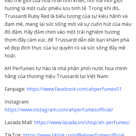
vào thế giới của hoa nhài tinh khiết, nơi mà mỗi giọt
hương là một cuộc phiêu lưu tinh tế. Trong khi đó,
Trussardi Ruby Red là biểu tượng của sự kiêu hãnh và
đam mê, mang lại sức sống mới và sự cuốn hút của màu
đỏ đậm. Hãy đắm chìm vào một trải nghiệm hương
thơm đầy cảm xúc, để Trussardi dẫn dắt bạn khám phá
vẻ đẹp đích thực của sự quyến rũ và sức sống đầy mê
hoặc.
AH Perfumes tự hào là nhà phân phối nước hoa chính
hãng của thương hiệu Trussardi tại Việt Nam.
Fanpage:
https://www.facebook.com/ahperfumes01
Instagram:
https://www.instagram.com/ahperfumesofficial/
Lazada Mall:
https://www.lazada.vn/shop/ah-perfumes/
TikTok:
https://www.tiktok.com/@ahperfumesofficial