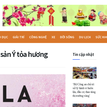
O DỤC
GIẢI TRÍ
CÔNG NGHỆ
XE
ĐỜI SỐNG
DU LỊCH
SỨC KH
i sản Ý tỏa hương
Tin cập nhật
‘Bộ Công an chủ trì
xử lý hành vi buôn
lậu, đầu cơ, thao túng
thị trường vàng’