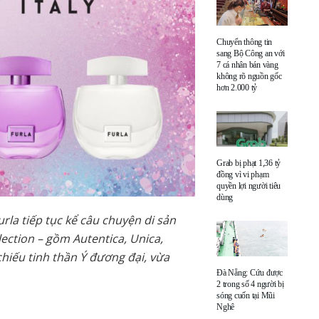
Chuyển thông tin
sang Bộ Công an với
7 cá nhân bán vàng
không rõ nguồn gốc
hơn 2.000 tỷ
Grab bị phạt 1,36 tỷ
đồng vì vi phạm
quyền lợi người tiêu
dùng
rla tiếp tục kể câu chuyện di sản
ection – gồm Autentica, Unica,
hiếu tinh thần Ý đương đại, vừa
Đà Nẵng: Cứu được
2 trong số 4 người bị
sóng cuốn tại Mũi
Nghê