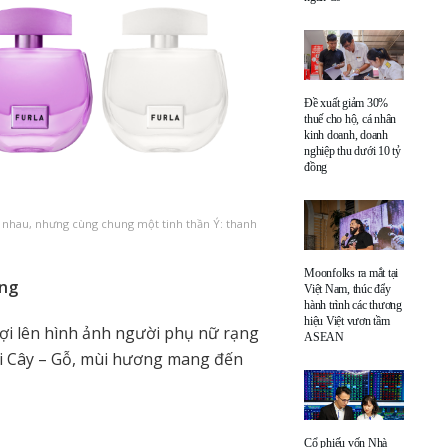
Đề xuất giảm 30%
thuế cho hộ, cá nhân
kinh doanh, doanh
nghiệp thu dưới 10 tỷ
đồng
ác nhau, nhưng cùng chung một tinh thần Ý: thanh
Moonfolks ra mắt tại
áng
Việt Nam, thúc đẩy
hành trình các thương
hiệu Việt vươn tầm
ợi lên hình ảnh người phụ nữ rạng
ASEAN
i Cây – Gỗ, mùi hương mang đến
Cổ phiếu vốn Nhà