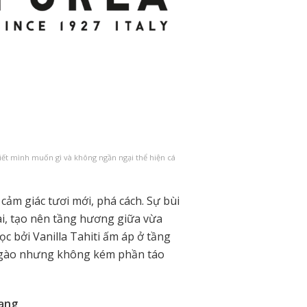
biết mình muốn gì và không ngần ngại thể hiện cá
ảm giác tươi mới, phá cách. Sự bùi
i, tạo nên tầng hương giữa vừa
c bởi Vanilla Tahiti ấm áp ở tầng
 ngào nhưng không kém phần táo
Vạng