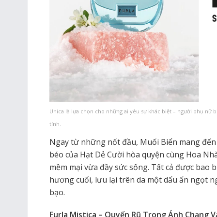
Unica là lựa chọn cho những ai yêu sự khác biệt – người phụ nữ 
tính.
Ngay từ những nốt đầu, Muối Biển mang đến c
béo của Hạt Dẻ Cười hòa quyện cùng Hoa Nhà
mềm mại vừa đầy sức sống. Tất cả được bao bọ
hương cuối, lưu lại trên da một dấu ấn ngọt
bạo.
Furla Mistica – Quyến Rũ Trong Ánh Chạng 