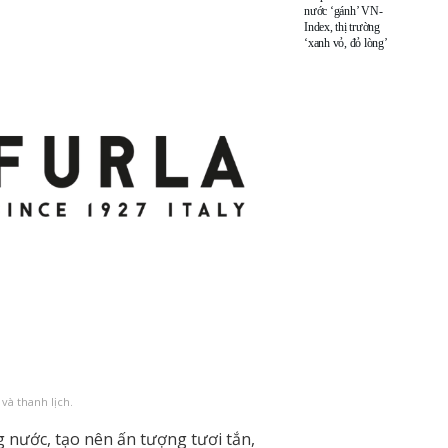
nước ‘gánh’ VN-
Index, thị trường
‘xanh vỏ, đỏ lòng’
và thanh lịch.
nước, tạo nên ấn tượng tươi tắn,