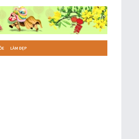
ỎE
LÀM ĐẸP