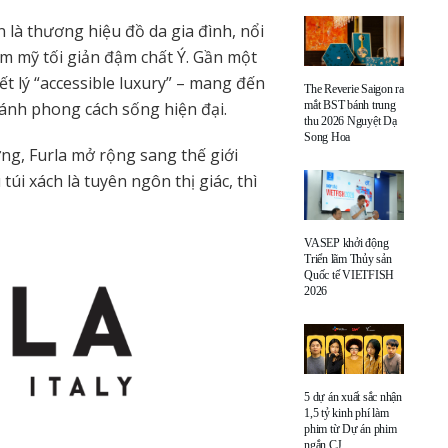
 là thương hiệu đồ da gia đình, nổi
ẩm mỹ tối giản đậm chất Ý. Gần một
iết lý “accessible luxury” – mang đến
The Reverie Saigon ra
mắt BST bánh trung
ánh phong cách sống hiện đại.
thu 2026 Nguyệt Dạ
Song Hoa
ng, Furla mở rộng sang thế giới
i xách là tuyên ngôn thị giác, thì
VASEP khởi động
Triển lãm Thủy sản
Quốc tế VIETFISH
2026
5 dự án xuất sắc nhận
1,5 tỷ kinh phí làm
phim từ Dự án phim
ngắn CJ