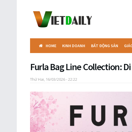
HOME
KINH DOANH
BẤT ĐỘNG SẢN
GIÁ
Furla Bag Line Collection: D
Thứ Hai, 16/03/2026 - 22:22