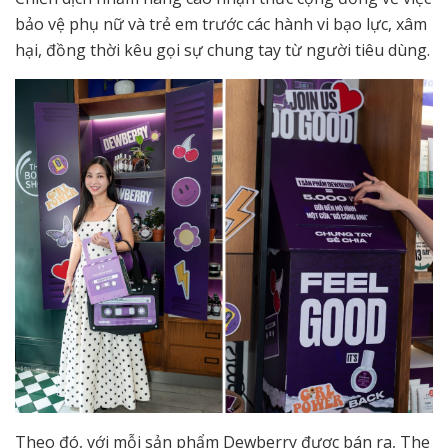
bảo vệ phụ nữ và trẻ em trước các hành vi bạo lực, xâm
hại, đồng thời kêu gọi sự chung tay từ người tiêu dùng.
Theo đó, với mỗi sản phẩm Dewberry được bán ra, The