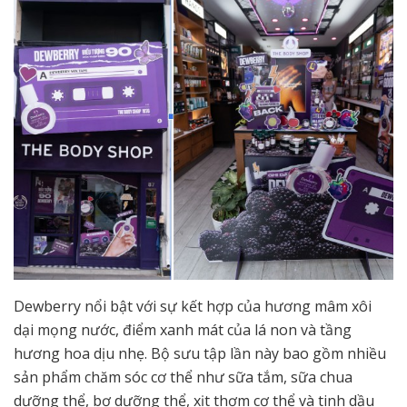
Dewberry nổi bật với sự kết hợp của hương mâm xôi
dại mọng nước, điểm xanh mát của lá non và tầng
hương hoa dịu nhẹ. Bộ sưu tập lần này bao gồm nhiều
sản phẩm chăm sóc cơ thể như sữa tắm, sữa chua
dưỡng thể, bơ dưỡng thể, xịt thơm cơ thể và tinh dầu