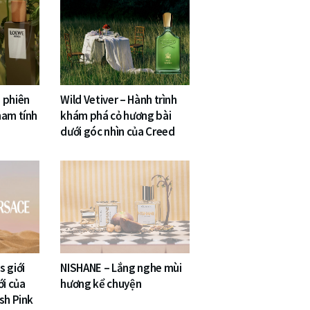
 phiên
Wild Vetiver – Hành trình
nam tính
khám phá cỏ hương bài
dưới góc nhìn của Creed
 giới
NISHANE – Lắng nghe mùi
ới của
hương kể chuyện
sh Pink