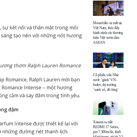
Moonfolks ra mắt tại
 sự kết nối và thân mật trong mối
Việt Nam, thúc đẩy
hành trình các thương
 sáng tạo nên với những nốt hương
hiệu Việt vươn tầm
ASEAN
 hương thơm Ralph Lauren Romance
Cổ phiếu vốn Nhà
ập Romance, Ralph Lauren mời bạn
nước ‘gánh’ VN-
Index, thị trường
ng Romance Intense – một hương
‘xanh vỏ, đỏ lòng’
ũng cảm và say đắm trong tình yêu.
hồng đậm
Xiaomi ra mắt
rfum Intense được thiết kế lại với
REDMI 17 Series,
ới những đường nét thanh lịch.
pin 7.500mAh, thiết
kế trẻ trung, giá từ 5,5