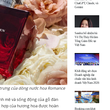
ChatGPT, Claude, và
Gemini
Sandoz bổ nhiệm bà
Võ Thị Thúy Hà làm
Tổng Giám Đốc tại
Việt Nam
Khởi động xét chọn
Doanh nghiệp đạt
chuẩn văn hóa kinh
doanh Việt Nam 2026
trưng của dòng nước hoa Romance
nh mẽ và sống động của gỗ đàn
c hợp của hương hoa được hoàn
Booking.com khơi