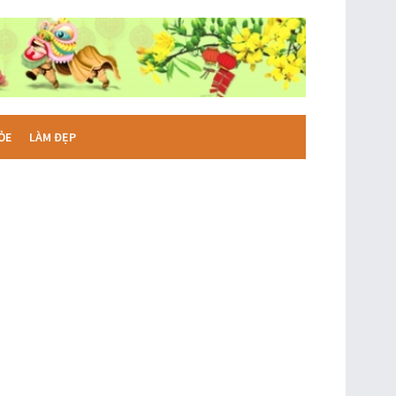
ỎE
LÀM ĐẸP