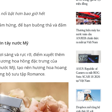
triệu đồng
nổi bật hơn bao giờ hết
cảm hứng, để bạn buông thả và đắm
Thương hiệu máy lọc
nước toàn cầu
ANJIER chính thức
ền tây nước Mỹ
ra mắt tại Việt Nam
i sáng và rực rỡ, điểm xuyết thêm
 Hương hoa hồng đặc trưng của
 nước Mỹ, tạo nên hương hoa hoang
ASUS Republic of
Gamers ra mắt ROG
ong bộ sưu tập Romance.
Strix SCAR 18 2026
tại Việt Nam
Dropbox mở rộng hệ
sinh thái AI với