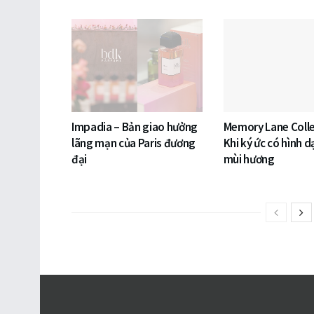
Impadia – Bản giao hưởng
Memory Lane Colle
lãng mạn của Paris đương
Khi ký ức có hình 
đại
mùi hương