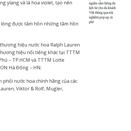
g ylang và lá hoa violet, tạo nên
nguồn cảm hứng du
lịch hè cho du khách
Việt thông qua trải
nghiệm pop-up cà
phê
u lòng được tâm hồn những tâm hồn
thương hiệu nước hoa Ralph Lauren
thương hiệu nổi tiếng khác tại TTTM
 Phú – TP.HCM và TTTM Lotte
AEON Hà Đông – HN.
 phối nước hoa chính hãng của các
auren, Viktor & Rolf, Mugler,