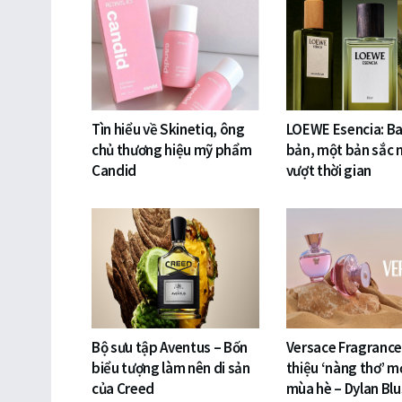
Tìn hiểu về Skinetiq, ông
LOEWE Esencia: Ba
chủ thương hiệu mỹ phẩm
bản, một bản sắc 
Candid
vượt thời gian
Bộ sưu tập Aventus – Bốn
Versace Fragrances
biểu tượng làm nên di sản
thiệu ‘nàng thơ’ m
của Creed
mùa hè – Dylan Blu