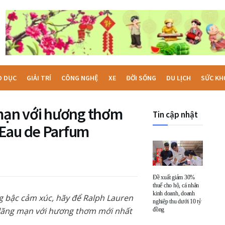
O DỤC
GIẢI TRÍ
CÔNG NGHỆ
XE
ĐỜI SỐNG
DU LỊCH
SỨC KH
 mạn với hương thơm
Tin cập nhật
 Eau de Parfum
Đề xuất giảm 30%
thuế cho hộ, cá nhân
kinh doanh, doanh
ng bậc cảm xúc, hãy để Ralph Lauren
nghiệp thu dưới 10 tỷ
ự lãng mạn với hương thơm mới nhất
đồng