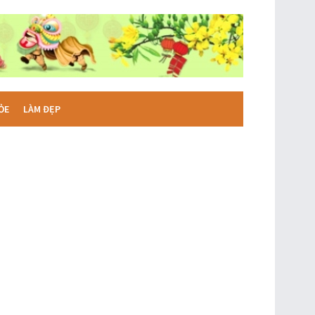
ỎE
LÀM ĐẸP