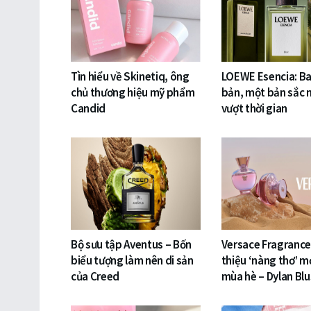
Tìn hiểu về Skinetiq, ông
LOEWE Esencia: Ba
chủ thương hiệu mỹ phẩm
bản, một bản sắc 
Candid
vượt thời gian
Bộ sưu tập Aventus – Bốn
Versace Fragrances
biểu tượng làm nên di sản
thiệu ‘nàng thơ’ m
của Creed
mùa hè – Dylan Blu