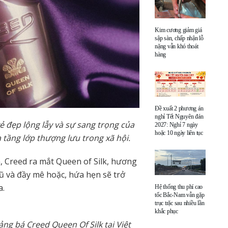
Kim cương giảm giá
sập sàn, chấp nhận lỗ
nặng vẫn khó thoát
hàng
Đề xuất 2 phương án
nghỉ Tết Nguyên đán
ẻ đẹp lộng lẫy và sự sang trọng của
2027: Nghỉ 7 ngày
hoặc 10 ngày liên tục
a tầng lớp thượng lưu trong xã hội.
, Creed ra mắt Queen of Silk, hương
và đầy mê hoặc, hứa hẹn sẽ trở
a.
Hệ thống thu phí cao
tốc Bắc-Nam vẫn gặp
trục trặc sau nhiều lần
khắc phục
g bá Creed Queen Of Silk tại Việt