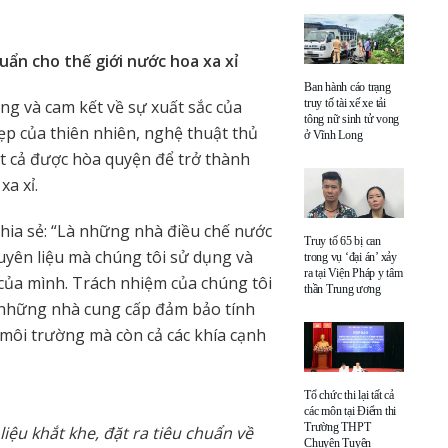
uẩn cho thế giới nước hoa xa xỉ
Ban hành cáo trạng
ng và cam kết về sự xuất sắc của
truy tố tài xế xe tải
tông nữ sinh tử vong
ẹp của thiên nhiên, nghệ thuật thủ
ở Vĩnh Long
tất cả được hòa quyện để trở thành
xa xỉ.
chia sẻ: “Là những nhà điều chế nước
Truy tố 65 bị can
uyên liệu mà chúng tôi sử dụng và
trong vụ ‘đại án’ xảy
ra tại Viện Pháp y tâm
của mình. Trách nhiệm của chúng tôi
thần Trung ương
 những nhà cung cấp đảm bảo tính
 môi trường mà còn cả các khía cạnh
Tổ chức thi lại tất cả
các môn tại Điểm thi
Trường THPT
iệu khắt khe, đặt ra tiêu chuẩn về
Chuyên Tuyên