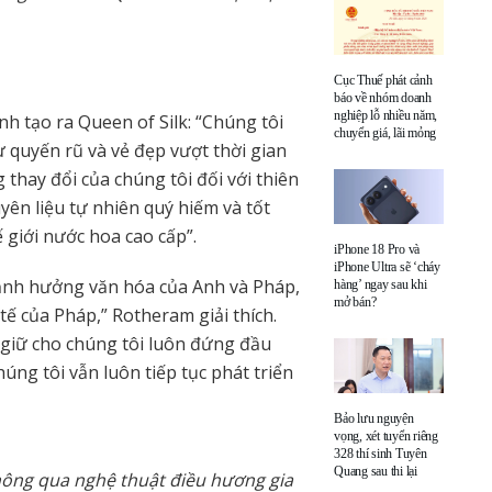
Cục Thuế phát cảnh
báo về nhóm doanh
nghiệp lỗ nhiều năm,
h tạo ra Queen of Silk: “Chúng tôi
chuyển giá, lãi mỏng
quyến rũ và vẻ đẹp vượt thời gian
 thay đổi của chúng tôi đối với thiên
yên liệu tự nhiên quý hiếm và tốt
ế giới nước hoa cao cấp”.
iPhone 18 Pro và
iPhone Ultra sẽ ‘cháy
 ảnh hưởng văn hóa của Anh và Pháp,
hàng’ ngay sau khi
mở bán?
tế của Pháp,” Rotheram giải thích.
 giữ cho chúng tôi luôn đứng đầu
úng tôi vẫn luôn tiếp tục phát triển
Bảo lưu nguyện
vọng, xét tuyển riêng
328 thí sinh Tuyên
Quang sau thi lại
thông qua nghệ thuật điều hương gia