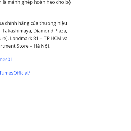
ính là mảnh ghép hoàn hảo cho bộ
oa chính hãng của thương hiệu
M Takashimaya, Diamond Plaza,
ure), Landmark 81 – TP.HCM và
rtment Store – Hà Nội.
umes01
umesOfficial/