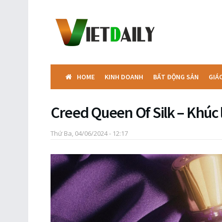
HOME
KINH DOANH
BẤT ĐỘNG SẢN
GIÁ
Creed Queen Of Silk – Khúc l
Thứ Ba, 04/06/2024 - 12:17