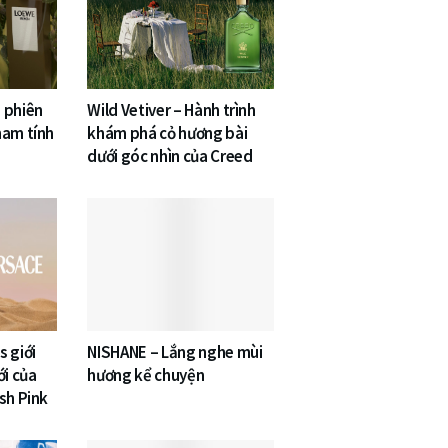
 phiên
Wild Vetiver – Hành trình
nam tính
khám phá cỏ hương bài
dưới góc nhìn của Creed
 giới
NISHANE – Lắng nghe mùi
ới của
hương kể chuyện
sh Pink