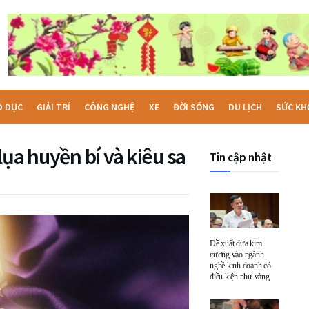
O DỤC
GIẢI TRÍ
CÔNG NGHỆ
XE
ĐỜI SỐNG
DU LỊCH
SỨC KH
ụa huyền bí và kiêu sa
Tin cập nhật
Đề xuất đưa kim
cương vào ngành
nghề kinh doanh có
điều kiện như vàng