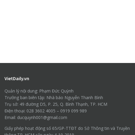
VietDaily.vn
Quản lý nội dung: Phạm Đức Quỳnh
Trưởng ban biên tập: Nhà báo Nguyễn Thanh Bình
Trụ sở: 49 đường D5, P. 25, Q. Bình Thạnh, TP. HCM
Điện thoại: 028 3602 4005 – 0919 099 989
Email: ducquynh001@gmail.com
Giấy phép hoạt động số 65/GP-TTĐT do Sở Thông tin và Truyền
thông TP. HCM cấp ngày 4-10-2019