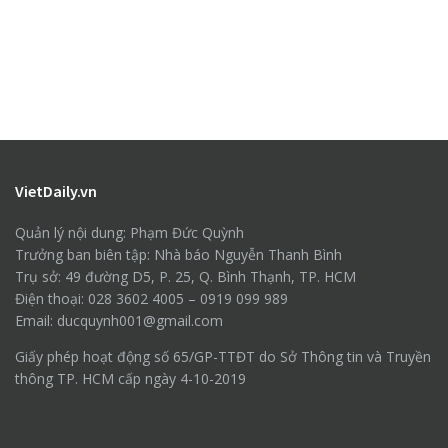
VietDaily.vn
Quản lý nội dung: Phạm Đức Quỳnh
Trưởng ban biên tập: Nhà báo Nguyễn Thanh Bình
Trụ sở: 49 đường D5, P. 25, Q. Bình Thạnh, TP. HCM
Điện thoại: 028 3602 4005 – 0919 099 989
Email: ducquynh001@gmail.com
Giấy phép hoạt động số 65/GP-TTĐT do Sở Thông tin và Truyền
thông TP. HCM cấp ngày 4-10-2019