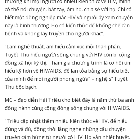
thường khi mọi người có nhiều kiến thức về HIV, mình
có thể nói chuyện, bắt tay, ôm họ, chia sẻ với họ. Chi có
biết một đồng nghiệp mắc HIV và người ấy xem chuyện
này là bình thường. Họ có kiến thức để khống chế căn
bệnh và không lây truyền cho người khác”.
“Làm nghệ thuật, am hiểu cảm xúc mỗi thân phận,
Tuyết Thu hiểu người sống chung với HIV còn bị cộng
đồng xã hội kỳ thị. Tham gia chương trình là cơ hội tìm
hiểu kỹ hơn về HIV/AIDS, để lan tỏa bằng sự hiểu biết
của mình để mọi người phòng ngừa” – nghệ sĩ Tuyết
Thu bộc bạch.
MC – đạo diễn Hải Triều cho biết đây là năm thứ ba anh
đồng hành cùng cộng đồng sống chung với HIV/AIDS.
“Triều cập nhật thêm nhiều kiến thức về HIV, để hiểu
đúng và đủ, đồng thời lắng nghe những câu chuyện
truyền cảm hứng từ người có HIV. Họ vẫn nhiệt huyết,