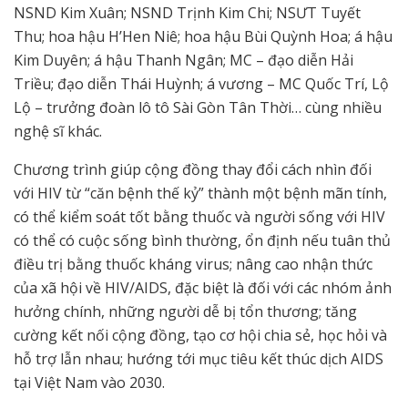
NSND Kim Xuân; NSND Trịnh Kim Chi; NSƯT Tuyết
Thu; hoa hậu H’Hen Niê; hoa hậu Bùi Quỳnh Hoa; á hậu
Kim Duyên; á hậu Thanh Ngân; MC – đạo diễn Hải
Triều; đạo diễn Thái Huỳnh; á vương – MC Quốc Trí, Lộ
Lộ – trưởng đoàn lô tô Sài Gòn Tân Thời… cùng nhiều
nghệ sĩ khác.
Chương trình giúp cộng đồng thay đổi cách nhìn đối
với HIV từ “căn bệnh thế kỷ” thành một bệnh mãn tính,
có thể kiểm soát tốt bằng thuốc và người sống với HIV
có thể có cuộc sống bình thường, ổn định nếu tuân thủ
điều trị bằng thuốc kháng virus; nâng cao nhận thức
của xã hội về HIV/AIDS, đặc biệt là đối với các nhóm ảnh
hưởng chính, những người dễ bị tổn thương; tăng
cường kết nối cộng đồng, tạo cơ hội chia sẻ, học hỏi và
hỗ trợ lẫn nhau; hướng tới mục tiêu kết thúc dịch AIDS
tại Việt Nam vào 2030.