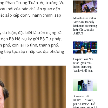
 ông Phan Trung Tuấn, Vụ trưởng Vụ
 câu hỏi của báo chí liên quan đến
iệc sắp xếp đơn vị hành chính, sáp
Moonfolks ra mắt tại
Việt Nam, thúc đẩy
hành trình các thương
hiệu Việt vươn tầm
dư luận, đặc biệt là trên mạng xã
ASEAN
h đạo Bộ Nội vụ ký gửi Bộ Tư pháp,
 phố, còn lại 16 tỉnh, thành phố.
g tiếp tục sáp nhập các địa phương
.
Cổ phiếu vốn Nhà
nước ‘gánh’ VN-
Index, thị trường
‘xanh vỏ, đỏ lòng’
Xiaomi ra mắt
REDMI 17 Series,
pin 7.500mAh, thiết
kế trẻ trung, giá từ 5,5