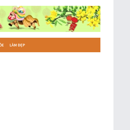
ỎE
LÀM ĐẸP