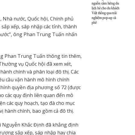
nguồn cảm hứng du
lịch hè cho du khách
Việt thông qua trải
g, Nhà nước, Quốc hội, Chính phủ
nghiệm pop-up cà
phê
 sắp xếp, sáp nhập các tỉnh, thành
ả nước”, ông Phan Trung Tuấn nhấn
ông Phan Trung Tuấn thông tin thêm,
 Thường vụ Quốc hội đã xem xét,
hành chính và phân loại đô thị. Các
êu cầu vận hành mô hình chính
chính quyền địa phương số 72 (được
ho các quy định liên quan đến mô
iện các quy hoạch, tạo đà cho mục
 vị hành chính, bao gồm cả đô thị.
ội Nguyễn Khắc Định đã khẳng định
rương sắp xếp, sáp nhập hay chia