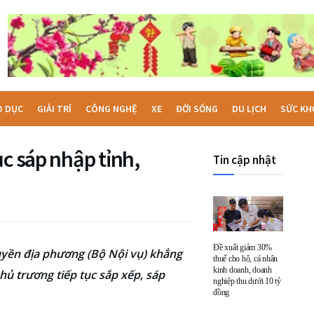
O DỤC
GIẢI TRÍ
CÔNG NGHỆ
XE
ĐỜI SỐNG
DU LỊCH
SỨC KH
ục sáp nhập tỉnh,
Tin cập nhật
Đề xuất giảm 30%
yền địa phương (Bộ Nội vụ) khẳng
thuế cho hộ, cá nhân
kinh doanh, doanh
ủ trương tiếp tục sắp xếp, sáp
nghiệp thu dưới 10 tỷ
đồng