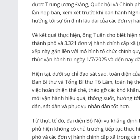
được Trung ương Đảng, Quốc hội và Chính phủ
lần họp bàn, xem xét trước khi ban hành Nghị q
hướng tới sự ổn định lâu dài của các đơn vị hà
Về kết quả thực hiện, ông Tuấn cho biết hiện n
thành phố và 3.321 đơn vị hành chính cấp xã (
xếp này gắn liền với mô hình tổ chức chính qu
thức vận hành từ ngày 1/7/2025 và đến nay đã
Hiện tại, dưới sự chỉ đạo sát sao, toàn diện c
Ban Bí thư và Tổng Bí thư Tô Lâm, toàn hệ th
việc hoàn thiện thể chế, tháo gỡ các khó kh
mới vận hành hiệu quả, thông suốt, hướng tới
dân, sát dân và phục vụ nhân dân tốt hơn.
Từ thực tế đó, đại diện Bộ Nội vụ khẳng định
phủ hiện không có chủ trương tiếp tục thực hi
phố và các đơn vị hành chính cấp xã trong cả n