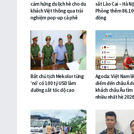
cảm hứng du lịch hè cho du
sắt Lào Cai – Hà Nộ
khách Việt thông qua trải
Phòng thêm 86.10
nghiệm pop-up cà phê
đồng
Bắt chủ tịch Mekolor từng
Agoda: Việt Nam lê
‘nổ’ có 100 tỷ USD làm
điểm đến châu Á đ
đường sắt tốc độ cao
khách châu Âu tìm
nhiều nhất hè 202