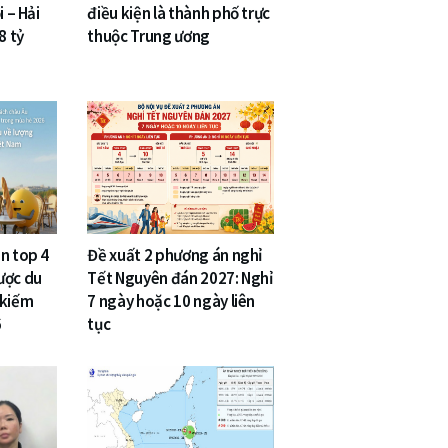
i – Hải
điều kiện là thành phố trực
8 tỷ
thuộc Trung ương
n top 4
Đề xuất 2 phương án nghỉ
ược du
Tết Nguyên đán 2027: Nghỉ
 kiếm
7 ngày hoặc 10 ngày liên
6
tục