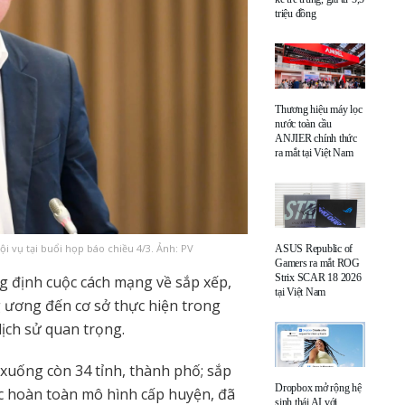
triệu đồng
Thương hiệu máy lọc
nước toàn cầu
ANJIER chính thức
ra mắt tại Việt Nam
 vụ tại buổi họp báo chiều 4/3. Ảnh: PV
ASUS Republic of
Gamers ra mắt ROG
Strix SCAR 18 2026
g định cuộc cách mạng về sắp xếp,
tại Việt Nam
g ương đến cơ sở thực hiện trong
lịch sử quan trọng.
xuống còn 34 tỉnh, thành phố; sắp
Dropbox mở rộng hệ
húc hoàn toàn mô hình cấp huyện, đã
sinh thái AI với