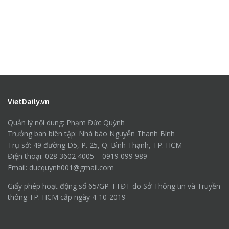
VietDaily.vn
Quản lý nội dung: Phạm Đức Quỳnh
Trưởng ban biên tập: Nhà báo Nguyễn Thanh Bình
Trụ sở: 49 đường D5, P. 25, Q. Bình Thạnh, TP. HCM
Điện thoại: 028 3602 4005 – 0919 099 989
Email: ducquynh001@gmail.com
Giấy phép hoạt động số 65/GP-TTĐT do Sở Thông tin và Truyền
thông TP. HCM cấp ngày 4-10-2019