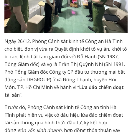
Ngày 26/12, Phòng Cảnh sát kinh tế Công an Hà Tĩnh
cho biết, đơn vị vừa ra Quyết định khởi tố vụ án, khởi tố
bị can, lệnh bắt tạm giam đối với Đỗ Hạnh (SN 1987,
Tổng Giám đốc) và vợ là Trần Thị Quỳnh Nhi (SN 1991,
Phó Tổng Giám đốc Công ty CP đầu tư thương mại bất
động sản DHGROUP) ở xã Đông Thạnh, huyện Hóc
Môn, TP. Hồ Chí Minh về hành vi “
Lừa đảo chiếm đoạt
tài sản
”.
Trước đó, Phòng Cảnh sát kinh tế Công an tỉnh Hà
Tĩnh phát hiện vụ việc có dấu hiệu lừa đảo chiếm đoạt
tài sản thông qua hình thức đầu tư, ký kết hợp
đồng
góp vốn kinh doanh
, hợp đồng thỏa thuận vay