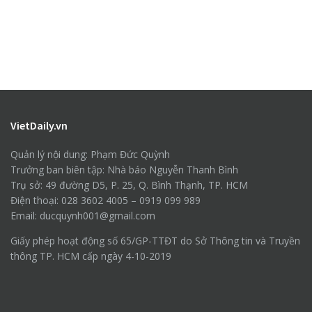
VietDaily.vn
Quản lý nội dung: Phạm Đức Quỳnh
Trưởng ban biên tập: Nhà báo Nguyễn Thanh Bình
Trụ sở: 49 đường D5, P. 25, Q. Bình Thạnh, TP. HCM
Điện thoại: 028 3602 4005 – 0919 099 989
Email: ducquynh001@gmail.com
Giấy phép hoạt động số 65/GP-TTĐT do Sở Thông tin và Truyền
thông TP. HCM cấp ngày 4-10-2019